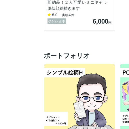
即納品！２人可愛いミニキャラ
風似顔絵描きます
4
5.0
実績
件
6,000
受付休止中
円
ポートフォリオ