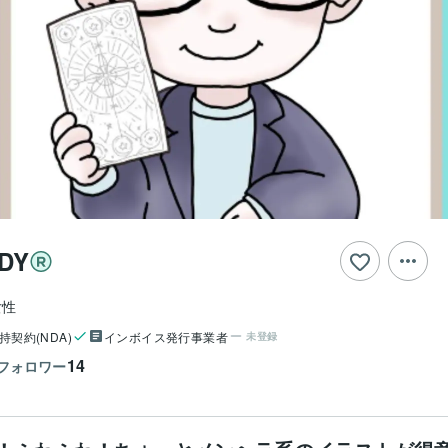
DY
女性
持契約(NDA)
インボイス発行事業者
未登録
14
フォロワー