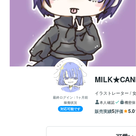
MILK★CAN
イラストレーター
最終ログイン：
1ヶ月前
本人確認
機密保
稼働状況
対応可能です
5
5.0
販売実績
評価