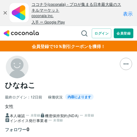
会員登録で10％割引クーポンを獲得！
ひなねこ
最終ログイン：
12日前
稼働状況
内容によります
女性
本人確認
機密保持契約(NDA)
未登録
未登録
インボイス発行事業者
未登録
0
フォロワー