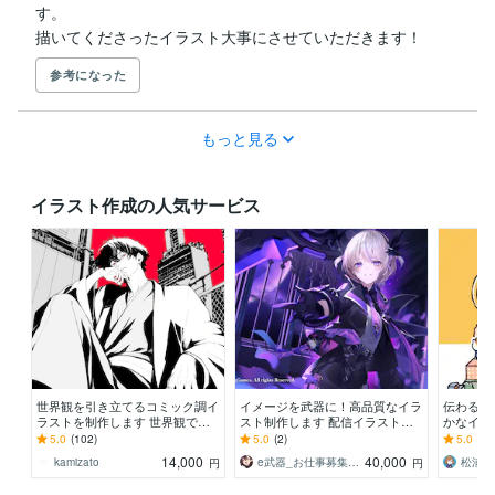
す。

描いてくださったイラスト大事にさせていただきます！
参考になった
もっと見る
イラスト作成の人気サービス
世界観を引き立てるコミック調イ
イメージを武器に！高品質なイラ
伝わる！
ラストを制作します 世界観で惹
スト制作します 配信イラスト、
かなイラ
きつける、商用対応の一枚絵をご
立ち絵、キャラデザまで幅広くお
ラシ・リー
5.0
(102)
5.0
(2)
5.0
(76
提供致します。
まかせください！
量注文実
14,000
40,000
kamizato
e武器_お仕事募集中！
松浦 
円
円