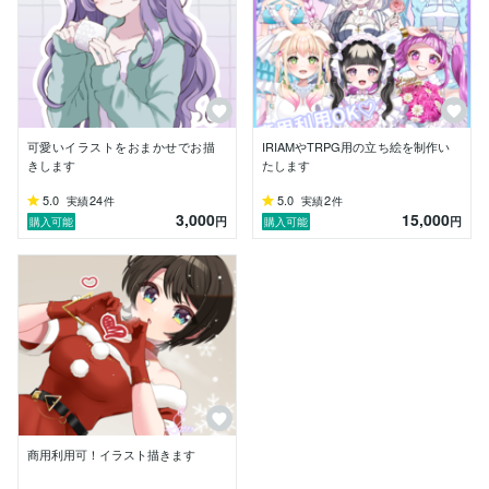
個人、商用、問わず募集をしておりますので

お気軽にご依頼、お問い合わせください

初めての個人の方でも、お気軽にどうぞ(´˘`＊)

【今迄にお受けしたご依頼の一例】

SNSアイコン/舞台フライヤー/YouTube漫画

可愛いイラストをおまかせでお描
IRIAMやTRPG用の立ち絵を制作い
動画、オリジナルキャラクターの立ち絵/

きします
たします
絵本の挿絵/1枚絵/

5.0
24
5.0
2
実績
件
実績
件
3,000
15,000
作成した作品はサンプルに載せさせて頂く

円
円
購入可能
購入可能
可能性がございます。

NGな方は恐れ入りますがお取引が始まる前に

商用利用可！イラスト描きます