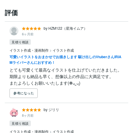
評価
by HZM122（星海イムア）
6ヶ月前
見積り相談
イラスト作成・漫画制作
>
イラスト作成
可愛いイラストをおまかせでお描きします 駆け出しのVtuberさんIRIA
Mライバーさんにおすすめ！
とても可愛くて最高なイラストを仕上げていただきました。

期限よりも納品も早く、想像以上の作品に大満足です。

またよろしくお願いいたします(❁ᴗ͈ˬᴗ͈)
参考になった
by ジリリ
8ヶ月前
見積り相談
イラスト作成・漫画制作
>
イラスト作成