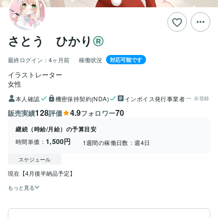
さとう ひかり
最終ログイン：
4ヶ月前
稼働状況
対応可能です
イラストレーター
女性
本人確認
機密保持契約(NDA)
インボイス発行事業者
未登録
128
4.9
70
販売実績
評価
フォロワー
継続（時給/月給）の予算目安
1,500円
時間単価：
1週間の稼働日数：
週4日
スケジュール
現在【4月後半納品予定】
もっと見る