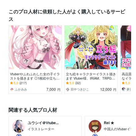
このプロ人材に依頼した人がよく購入しているサービ
ス
Vtuberやふわふわした女の子イラ
立ち絵キャラクターイラスト描き
高品質！
ストを描きます ◎1枚絵や立ち
ます Vtuber様、IRIAM、TRPGな
なイラス
絵、パーツ分けはお任せくださ
どで使える立ち絵！
も可能！V
5.0
(217)
5.0
(32)
5.0
(53
い！
ジュ、一
7,000
12,000
ふかみみ
田中つきひこ
夢川結
円
円
関連する人気プロ人材
ユウシイ＠Vtube...
Rei ★
イラストレーター
中国人のVtuberイ