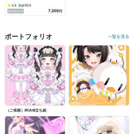
4.9
55
実績
件
7,000
円
受付休止中
ポートフォリオ
一覧を見る
（ご依頼）IRIAM立ち絵