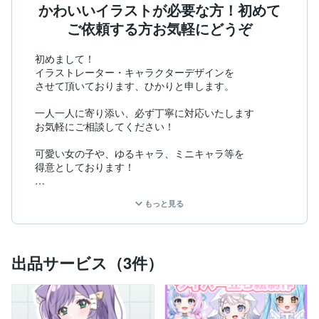
かわいいイラストが必要な方！初めて
ご依頼する方お気軽にどうぞ
初めまして！

イラストレーター・キャラクターデザインを

させて頂いております、ひかりと申します。

一人一人に寄り添い、必ず丁寧に対応いたします

お気軽にご相談してください！

可愛い女の子や、ゆるキャラ、ミニキャラ等を

得意としております！

ーーーーーーーーーーーーーーー

もっと見る
版権キャラクターについて二次創作に関するガイドライ
ンの

確認をお願い致します。

許可が出ていない、ガイドラインが存在しない場合は

出品サービス（3件）
お受けすることが出来ません。

ーーーーーーーーーーーーーーーーー

ご依頼はまずDMで御相談をお願いします。

内容によってはお断りする可能性も御座いますので

予めご了承ください。
