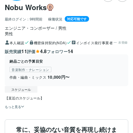
Nobu Works
最終ログイン：
9時間前
稼働状況
対応可能です
エンジニア・コンポーザー / 男性
男性
本人確認
機密保持契約(NDA)
インボイス発行事業者
未登録
11
4.8
14
販売実績
評価
フォロワー
納品ごとの予算目安
音楽制作・ナレーション
10,000円〜
作曲・編曲・ミックス
スケジュール
【直近のスケジュール】
もっと見る
常に、妥協のない音質を再現し続けま