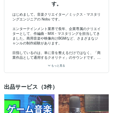
す。
はじめまして。音楽クリエイター／ミックス・マスタリ
ングエンジニアの Nobu です。

エンターテインメント業界で長年、企業専属のクリエイ
ターとして、作編曲・MIX・マスタリングを担当してき
ました。商用音楽や映像向けBGMなど、さまざまなジ
ャンルの制作経験があります。

目指しているのは、単に音を整えるだけではなく、「商
業作品として通用するクオリティ」のサウンドです。

もっと見る
現代的でクリアなサウンドから、厚みのある迫力重視の
サウンドまで、作品の世界観や目的に合わせて最適な音
作りをご提案します。歌唱曲、BGM、ジングルなど、
幅広い制作に対応しています。

出品サービス（3件）
ご依頼前のヒアリングも大切にしており、「こんな雰囲
気にしたい」「参考曲はあるけれど、どう伝えればいい
か分からない」といった段階から丁寧にサポートいたし
ます。初めてご依頼される方にも、安心して進めていた
だけるよう、分かりやすい説明とこまめなコミュニケー