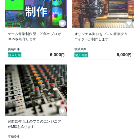
ションを心がけています。

「このイメージで曲を作れますか？」

「この歌をもっとプロらしい音に仕上げたい」

そんなご相談だけでも歓迎しています。

ゲーム音楽制作歴 20年のプロが
オリジナル楽曲をプロの音楽クリ
BGMを制作します
エイターが制作します
あなたの作品や活動を支える"音"を、一つひとつ丁寧
に、商業クオリティで制作いたします。

0
0
実績
件
実績
件
6,000
6,000
どうぞよろしくお願いいたします。
円
円
購入可能
購入可能
経歴20年以上のプロのエンジニア
がMIXを承ります
0
実績
件