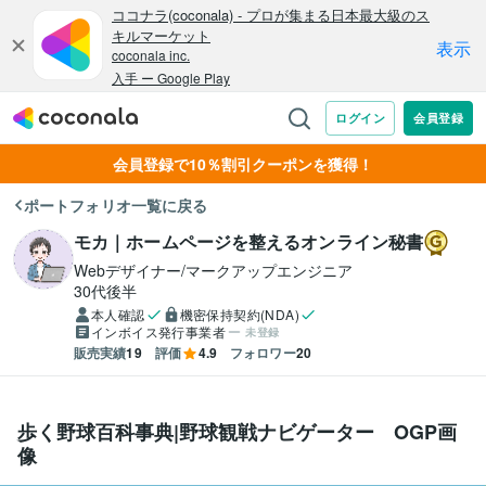
会員登録で10％割引クーポンを獲得！
ポートフォリオ一覧に戻る
モカ｜ホームページを整えるオンライン秘書
Webデザイナー/マークアップエンジニア
30代後半
本人確認
機密保持契約(NDA)
インボイス発行事業者
未登録
販売実績
19
評価
4.9
フォロワー
20
歩く野球百科事典|野球観戦ナビゲーター OGP画
像