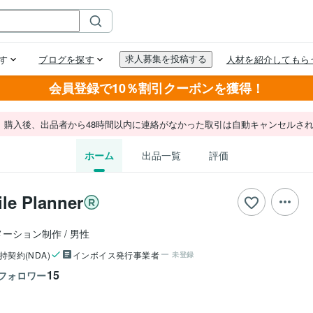
会員登録で10％割引クーポンを獲得！
。購入後、出品者から48時間以内に連絡がなかった取引は自動キャンセルさ
ホーム
出品一覧
評価
 Planner
メーション制作
男性
持契約(NDA)
インボイス発行事業者
未登録
15
フォロワー