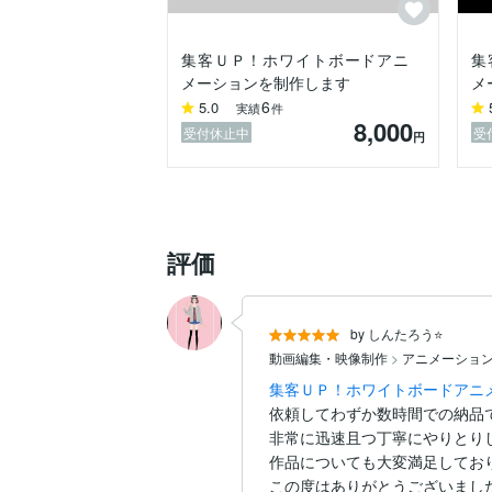
集客ＵＰ！ホワイトボードアニ
集
メーションを制作します
メ
6
5.0
実績
件
8,000
受付休止中
受
円
評価
by しんたろう⭐️
動画編集・映像制作
>
アニメーショ
集客ＵＰ！ホワイトボードアニ
依頼してわずか数時間での納品で
非常に迅速且つ丁寧にやりとりし
作品についても大変満足しており
この度はありがとうございまし