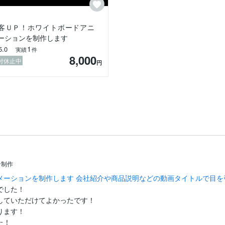
客ＵＰ！ホワイトボードアニ
ーションを制作します
1
5.0
実績
件
8,000
付休止中
円
ン制作
メーションを制作します 会社紹介や商品説明などの動画タイトルで目を
した！

ていただけてよかったです！

ます！

た！