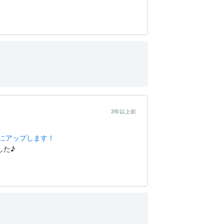
3年以上前
にアップします！
した♪