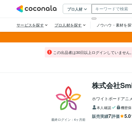
この出品者は30日以上ログインしていません
株式会社Smile
ホワイトボードアニ
本人確認
機密保
7
5.0
販売実績
評価
最終ログイン：
4ヶ月前