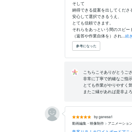
そして

納得できる提案を出してくださるの
安心して選択できるうえ、

とても信頼できます。

それらをあっという間のスピードで
（返答や作業自体を）され...
続
参考になった
こちらこそありがとうござい
非常に丁寧で的確なご指示
とても作業がやりやすく気
またご縁があれば是非よ
by ganesa1
動画編集・映像制作
>
アニメーショ
集客ＵＰ！ホワイトボードアニ