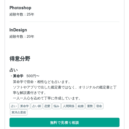
Photoshop
経験年数：25年
InDesign
経験年数：20年
得意分野
占い
・算命学
500円〜
算命学で宿命・相性などを占います。

ソフトやアプリで出した鑑定書ではなく、オリジナルの鑑定書と丁
寧な解説書付きです。

占い
算命学
占い師
恋愛
悩み
人間関係
結婚
運勢
宿命
東洋占星術
無料で見積り相談