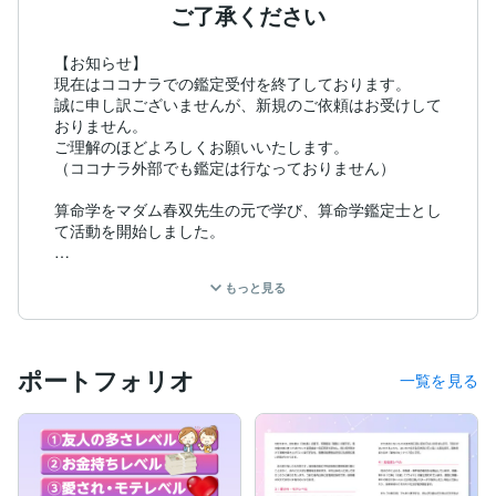
ご了承ください
【お知らせ】

現在はココナラでの鑑定受付を終了しております。

誠に申し訳ございませんが、新規のご依頼はお受けして
おりません。

ご理解のほどよろしくお願いいたします。

（ココナラ外部でも鑑定は行なっておりません）

算命学をマダム春双先生の元で学び、算命学鑑定士とし
て活動を開始しました。

算命学は中国でおよそ4,000年前に誕生した、東洋占星
もっと見る
術です。

ご自分の誕生日から持って生まれた宿命を読み取り、そ
れを環境と一致させて開運を目指すのが目的です。

ポートフォリオ
相性診断や適職診断、お子さんの育て方など色々なお悩
一覧を見る
みに対応することが出来ます。

まずはご自身のトリセツ（ご自身の鑑定版+鑑定版の説
明書）を是非ご覧になってみませんか？

人生に迷った時や何かを決断しなければならない時に、