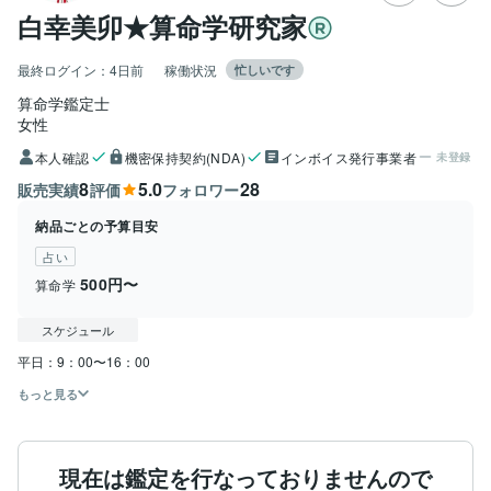
白幸美卯★算命学研究家
最終ログイン：
4日前
稼働状況
忙しいです
算命学鑑定士
女性
本人確認
機密保持契約(NDA)
インボイス発行事業者
未登録
8
5.0
28
販売実績
評価
フォロワー
納品ごとの予算目安
占い
500円〜
算命学
スケジュール
もっと見る
現在は鑑定を行なっておりませんので