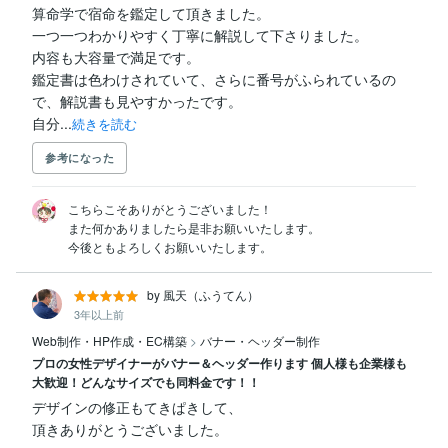
算命学で宿命を鑑定して頂きました。

一つ一つわかりやすく丁寧に解説して下さりました。

内容も大容量で満足です。

鑑定書は色わけされていて、さらに番号がふられているの
で、解説書も見やすかったです。

自分...
続きを読む
参考になった
こちらこそありがとうございました！

また何かありましたら是非お願いいたします。

今後ともよろしくお願いいたします。
by 風天（ふうてん）
3年以上前
Web制作・HP作成・EC構築
>
バナー・ヘッダー制作
プロの女性デザイナーがバナー＆ヘッダー作ります 個人様も企業様も
大歓迎！どんなサイズでも同料金です！！
デザインの修正もてきぱきして、
