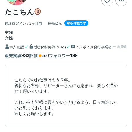
たこちん
最終ログイン：
2ヶ月前
稼働状況
対応可能です
主婦
女性
本人確認
機密保持契約(NDA)
インボイス発行事業者
未登録
933
5.0
199
販売実績
評価
フォロワー
こちらでのお仕事はもう５年。

親切なお客様、リピーターさんにも恵まれ　楽しく描か
せて頂いています。

これからも皆様に喜んでいただけるよう、日々精進した
いと思っております。

宜しくお願いします。