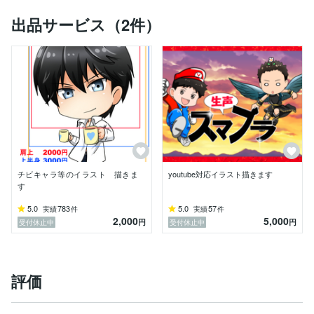
出品サービス（2件）
チビキャラ等のイラスト 描きま
youtube対応イラスト描きます
す
5.0
783
5.0
57
実績
件
実績
件
2,000
5,000
円
円
受付休止中
受付休止中
評価