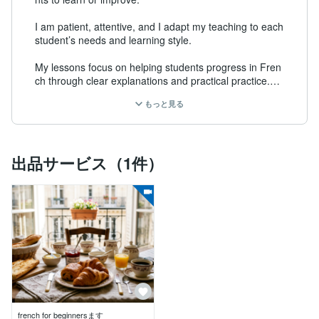
I am patient, attentive, and I adapt my teaching to each 
student’s needs and learning style.

My lessons focus on helping students progress in Fren
ch through clear explanations and practical practice.

もっと見る
My goal is to create a supportive environment where st
udents can learn at their own pace and gain confidenc
e.
出品サービス（1件）
french for beginnersます