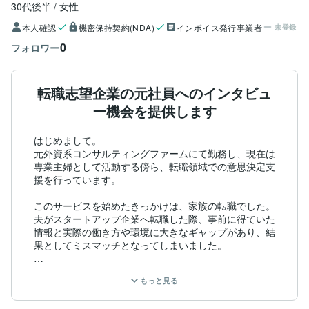
30代後半
女性
本人確認
機密保持契約(NDA)
インボイス発行事業者
未登録
0
フォロワー
転職志望企業の元社員へのインタビュ
ー機会を提供します
はじめまして。

元外資系コンサルティングファームにて勤務し、現在は
専業主婦として活動する傍ら、転職領域での意思決定支
援を行っています。

このサービスを始めたきっかけは、家族の転職でした。

夫がスタートアップ企業へ転職した際、事前に得ていた
情報と実際の働き方や環境に大きなギャップがあり、結
果としてミスマッチとなってしまいました。

当時は、求人票や口コミサイトに加え、転職エージェン
もっと見る
トからも情報収集を行っていました。

それでもなお、実際の現場のリアルな状況までは十分に