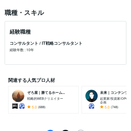
把握できず、意思決定に必要な情報が不足していたと感
じています。

職種・スキル
この経験から、転職において本当に重要なのは「内定を
得ること」ではなく、「入社後に納得して働けるかどう
か」だと強く考えるようになりました。

経験職種
現在は、志望企業や部署に近い経験を持つ元社員を独自
コンサルタント
/
IT戦略コンサルタント
ネットワークから探し、直接話を聞ける機会を提供して
経験年数
:
10年
います。

フラットな情報取得を重視しており、インタビュー時は
進行のみ行い、内容には介入しません。

「転職するか迷っている段階」でも問題ありません。

むしろ、そのタイミングでの情報収集こそ価値があると
関連する人気プロ人材
考えています。

ぞろ屋｜勝てるホーム...
未来｜コンテンツ起業
転職は大きな意思決定です。

戦略的WEBクリエイター
起業家/投資家/OPC
後悔の少ない選択ができるよう、判断材料の一つとして
企画
ご活用ください。
5.0
(688)
5.0
(748)