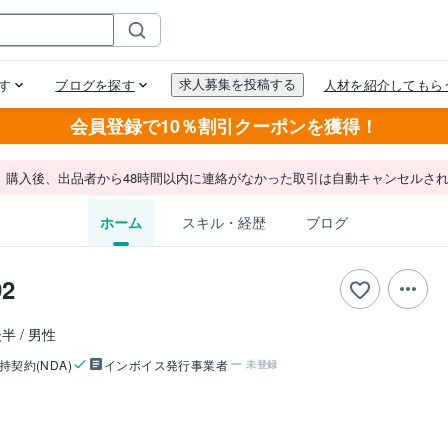
会員登録で10％割引クーポンを獲得！
。購入後、出品者から48時間以内に連絡がなかった取引は自動キャンセルさ
ホーム
スキル・経歴
ブログ
92
後半
男性
持契約(NDA)
インボイス発行事業者
未登録