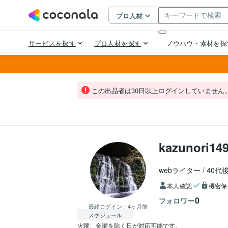
この出品者は30日以上ログインしていません
kazunori14
webライター
40代
本人確認
機密保
0
フォロワー
最終ログイン：
4ヶ月前
スケジュール
火曜、金曜を除く日が対応可能です。