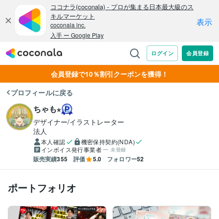
会員登録で10％割引クーポンを獲得！
プロフィールに戻る
ちゃも⋆
デザイナー/イラストレーター
法人
本人確認
機密保持契約(NDA)
インボイス発行事業者
未登録
販売実績
355
評価
5.0
フォロワー
52
ポートフォリオ