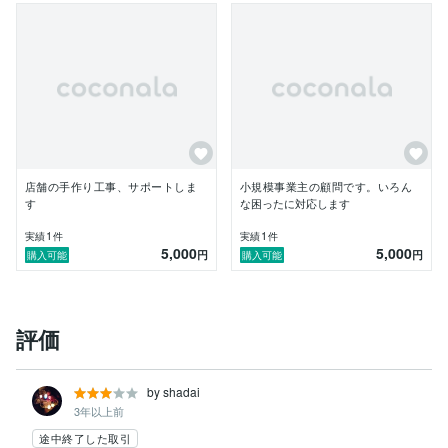
店舗の手作り工事、サポートしま
小規模事業主の顧問です。いろん
す
な困ったに対応します
1
1
実績
件
実績
件
5,000
5,000
円
円
購入可能
購入可能
評価
by shadai
3年以上前
途中終了した取引