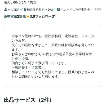
法人
60代後半
男性
本人確認
機密保持契約(NDA)
インボイス発行事業者
未登録
2
3.0
31
販売実績
評価
フォロワー
ゼネコン勤務ののち、設計事務所、建設会社、レストラ
ンを経営。

現在その経験を生かして、実践の経営相談業を営んでい
ます。

お客さんは20代から60代までの老若男女の事業経営者
と多士済済。

仙台から沖縄まで飛び回っています。

一級建築士・行政書士。

相談しにくいことでも気軽にできる、親戚のおじさんみ
たいな関係がいいなと思います。
出品サービス（2件）