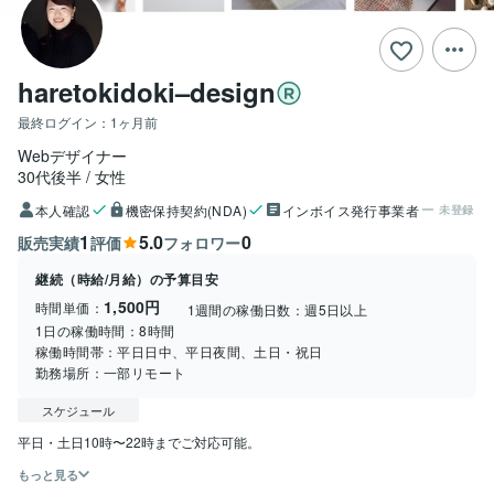
haretokidoki–design
最終ログイン：
1ヶ月前
Webデザイナー
30代後半
女性
本人確認
機密保持契約(NDA)
インボイス発行事業者
未登録
1
5.0
0
販売実績
評価
フォロワー
継続（時給/月給）の予算目安
1,500円
時間単価：
1週間の稼働日数：
週5日以上
1日の稼働時間：
8時間
稼働時間帯：
平日日中、平日夜間、土日・祝日
勤務場所：
一部リモート
スケジュール
平日・土日10時〜22時までご対応可能。
もっと見る