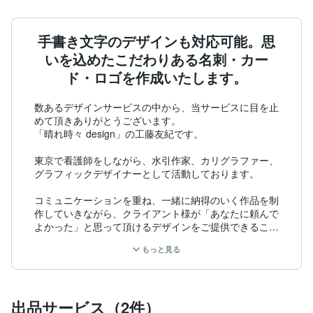
手書き文字のデザインも対応可能。思
いを込めたこだわりある名刺・カー
ド・ロゴを作成いたします。
数あるデザインサービスの中から、当サービスに目を止
めて頂きありがとうございます。

「晴れ時々 design」の工藤友紀です。

東京で看護師をしながら、水引作家、カリグラファー、
グラフィックデザイナーとして活動しております。

コミュニケーションを重ね、一緒に納得のいく作品を制
作していきながら、クライアント様が「あなたに頼んで
よかった」と思って頂けるデザインをご提供できること
を目指しております。

もっと見る
【経歴】

看護師をしながら、趣味で習っていた水引作家のアシス
タントを開始。

出品サービス（2件）
自身でも水引ブランド「晴れ時々」で活動。
