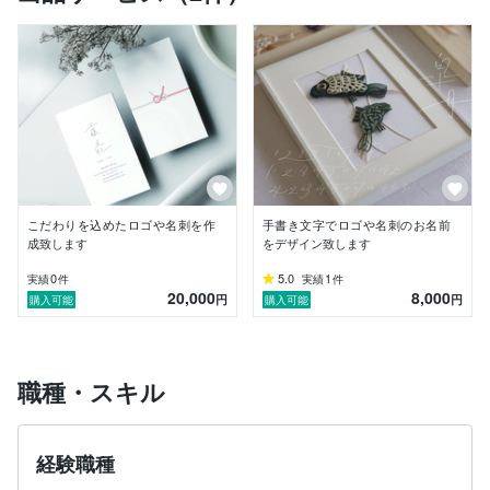
趣味のモダンカリグラフィーも、日本モダンカリグラフ
ィー協会にて資格取得。

水引や文字を含めた「デザイン」に興味を持ち、オンラ
インのデザインスクールへ入学。

現在取得した様々なスキルを活かしながら、デザイナ
ー、水引作家として活動中。

【特徴】

ローマ字、和文字、あしらいなど、様々な手書き文字を
データに取り込むことが可能。

ペンや筆、ニブペンを使用した様々な文字のデザインが
こだわりを込めたロゴや名刺を作
手書き文字でロゴや名刺のお名前
得意。

成致します
をデザイン致します
ロゴやカード、チラシなどは柔らかなデザイン、シンプ
ルなデザイン、ポップなデザインが可能。

0
5.0
1
実績
件
実績
件
20,000
8,000
円
円
購入可能
購入可能
たくさん思いを、考えを聞かせてください。

是非一緒に素敵なものを作りましょう。

よろしくお願いいたします。

職種・スキル
経験職種