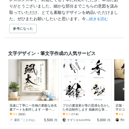
りがとうございました。細かな部分までこちらの意図を汲み
取っていただけ、とても素敵なデザインを納品いただけまし
た。ぜひまたお願いしたいと思います。今...
続きを読む
参考になった
文字デザイン・筆文字作成の人気サービス
迅速に丁寧に一生物の素敵な命名
プロの書道家が筆の質感を生かし
店舗・ブ
書アートを創作します 一筆一筆
た作品制作します 抽象的な筆文
字ロゴを
に心を込めた手書き毛筆の魅力を
字から多様な書体に対応します。
簾・商品
5.0
(322)
5.0
(114)
4.8
(20
お子様のお誕生の記念に
墨絵ご希望の方も。
対応〜
5,500
5,000
書院『ことのは』
すずりまsuzurima
円
円