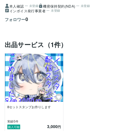
本人確認
機密保持契約(NDA)
未登録
未登録
インボイス発行事業者
未登録
0
フォロワー
出品サービス（1件）
8セットスタンプお作りします
0
実績
件
3,000
円
購入可能