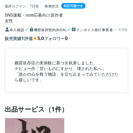
最終ログイン：
7日前
稼働状況
対応可能です
SNS連載・note応募向け原作者
女性
本人確認
機密保持契約(NDA)
インボイス発行事業者
未登録
1
5.0
0
販売実績
評価
フォロワー
糖質依存症の実体験に基づき執筆しました、

デビュー作「甘いものにすがり、壊された私へ」

「誰かの心を救う物語」を立ち止まってみていただけた
出品サービス（1件）