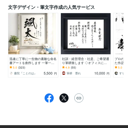
文字デザイン・筆文字作成の人気サービス
迅速に丁寧に一生物の素敵な命名
社訓・経営理念・社是、ご希望通
プロの書
書アートを創作します 一筆一筆
り筆耕致します ◇オフィスに印
た作品制
に心を込めた手書き毛筆の魅力を
象強く心に響く手書きの筆文字は
字から多
5.0
(323)
4.9
(55)
5.0
(11
お子様のお誕生の記念に
いかがですか？
墨絵ご希
5,500
10,000
書院『ことのは』
筆耕 墨れ
すずりま
円
円