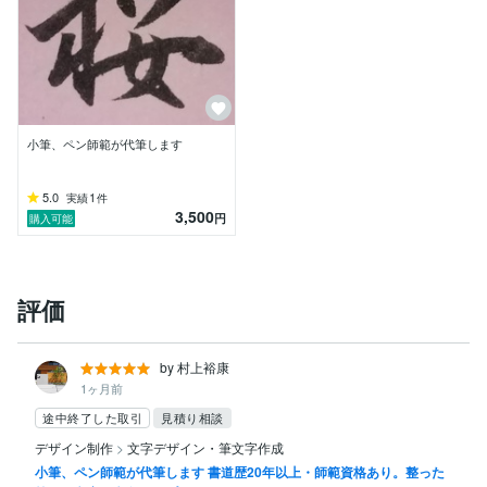
小筆、ペン師範が代筆します
5.0
1
実績
件
3,500
円
購入可能
評価
by 村上裕康
1ヶ月前
途中終了した取引
見積り相談
デザイン制作
>
文字デザイン・筆文字作成
小筆、ペン師範が代筆します 書道歴20年以上・師範資格あり。整った