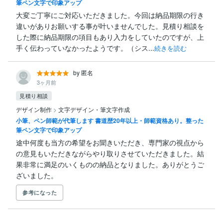
筆ペン文字で印象アップ
大変ご丁寧にご対応いただきました。今回は納品期限の行き
違いがありお願いする事が叶いませんでした。見積り相談を
した際に納品期限の項目もあり入力をしていたのですが、上
手く伝わっていなかったようです。（シス...
続きを読む
by 匿名
3ヶ月前
見積り相談
デザイン制作
>
文字デザイン・筆文字作成
小筆、ペン師範が代筆します 書道歴20年以上・師範資格あり。整った
筆ペン文字で印象アップ
途中何度も当方の希望をお聞きいただき、専門家の視点から
の意見もいただきながらやり取りさせていただきました。結
果非常に満足のいくものの納品となりました。ありがとうご
ざいました。
参考になった