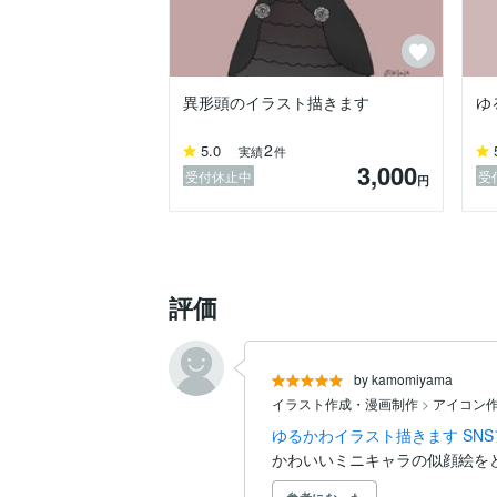
異形頭のイラスト描きます
ゆ
2
5.0
実績
件
3,000
受付休止中
受
円
評価
by kamomiyama
イラスト作成・漫画制作
>
アイコン作
ゆるかわイラスト描きます SN
かわいいミニキャラの似顔絵を