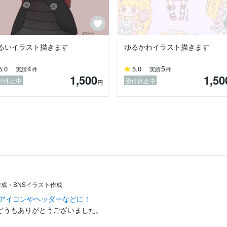
るいイラスト描きます
ゆるかわイラスト描きます
4
5
5.0
5.0
実績
件
実績
件
1,500
1,50
付休止中
受付休止中
円
成・SNSイラスト作成
Sアイコンやヘッダーなどに！
どうもありがとうございました。