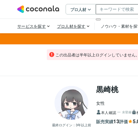
この出品者は半年以上ログインしていません
黒崎桃
女性
本人確認
未登録
13
5.
販売実績
評価
最終ログイン：
3年以上前