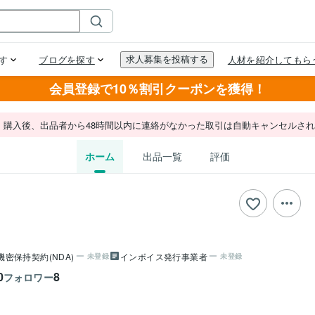
会員登録で10％割引クーポンを獲得！
。購入後、出品者から48時間以内に連絡がなかった取引は自動キャンセルさ
ホーム
出品一覧
評価
機密保持契約(NDA)
インボイス発行事業者
未登録
未登録
0
8
フォロワー