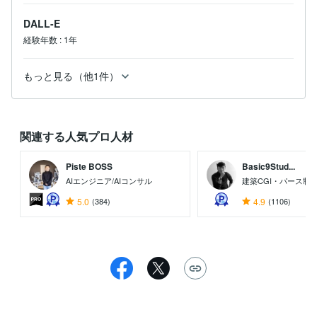
DALL-E
経験年数
:
1年
もっと見る（他1件）
関連する人気プロ人材
Piste BOSS
Basic9Stud...
AIエンジニア/AIコンサル
建築CGI・パース制
5.0
(384)
4.9
(1106)