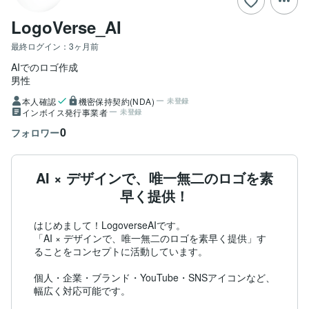
LogoVerse_AI
最終ログイン：
3ヶ月前
AIでのロゴ作成
男性
本人確認
機密保持契約(NDA)
未登録
インボイス発行事業者
未登録
0
フォロワー
AI × デザインで、唯一無二のロゴを素
早く提供！
はじめまして！LogoverseAIです。

「AI × デザインで、唯一無二のロゴを素早く提供」す
ることをコンセプトに活動しています。

個人・企業・ブランド・YouTube・SNSアイコンなど、
幅広く対応可能です。
