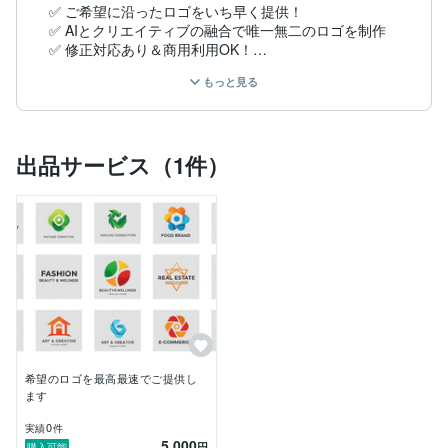
✅ ご希望に沿ったロゴをいち早く提供！

✅ AIとクリエイティブの融合で唯一無二のロゴを制作

✅ 修正対応あり＆商用利用OK！

もっと見る
「こんなロゴが欲しい！」をぜひお聞かせください✨

・ 納品形式: PNG / JPG / PDF など対応

・制作期間: 通常3〜5日以内（お急ぎ対応も可能）

出品サービス（1件）
まずはお気軽にご相談ください！
希望のロゴを最高最速でご提供し
ます
0
実績
件
5,000
円
購入可能