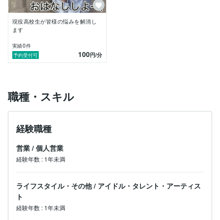
現役高校生が皆様の悩みを解消し
ます
0
実績
件
100
円
/分
予約受付可
職種・スキル
経験職種
営業
/
個人営業
経験年数
:
1年未満
ライフスタイル・その他
/
アイドル・タレント・アーティス
ト
経験年数
:
1年未満