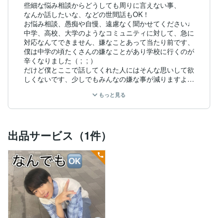
些細な悩み相談からどうしても周りに言えない事、

なんか話したいな、などの世間話もOK！

お悩み相談、愚痴や自慢、遠慮なく聞かせてください♩

中学、高校、大学のようなコミュニティに対して、急に
対応なんてできません、嫌なことあって当たり前です、
僕は中学の頃たくさんの嫌なことがあり学校に行くのが
辛くなりました（ ;  ; ）

だけど僕とここで話してくれた人にはそんな思いして欲
しくないです、少しでもみんなの嫌な事が減りますよう
に⭐︎そんな願いをもって始めました！

もっと見る
年齢性別問わずどなた様も大大大歓迎です♡

人と話すのが好きで、喋るのが苦手という方でもきっと
話しやすいです！

秘密は厳守します。全部ここだけの秘密なので、安心し
出品サービス（1件）
てお話ください☺︎

購入にあたってのお願い

【相談可能】な時はすぐ話せます。『今すぐ電話』か
ら、いつでもお電話ください！

『購入する』（予約）からは、すぐにお電話繋がりませ
んのでご注意ください（。＞人く。）”。

僕の事はなんでも呼びやすいように呼んでください！

順番待ちご希望の方は、予約購入もしくはメッセージを
頂ければ「今空きましたよ〜」ってお知らせします。