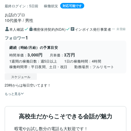
最終ログイン：
5日前
稼働状況
対応可能です
お話のプロ
10代後半
男性
本人確認
機密保持契約(NDA)
インボイス発行事業者
未登録
1
フォロワー
継続（時給/月給）の予算目安
3,000円
3万円
時間単価：
月単価：
1週間の稼働日数：
週5日以上
1日の稼働時間：
4時間
稼働時間帯：
平日夜間、土日・祝日
勤務場所：
フルリモート
スケジュール
23時からは毎日空いてます！
もっと見る
高校生だからこそできる会話が魅力
暇電やお試し数分の電話も大歓迎です！
