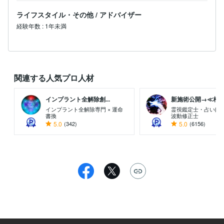
ライフスタイル・その他
/
アドバイザー
経験年数
:
1年未満
関連する人気プロ人材
インプラント全解除創...
新施術公開→≪相手意
インプラント全解除専門 × 運命
霊視鑑定士・占い師
書換
波動修正士
5.0
(342)
5.0
(6156)