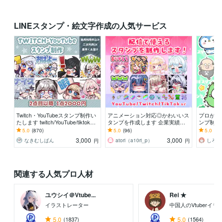
LINEスタンプ・絵文字作成の人気サービス
Twitch・YouTubeスタンプ制作い
アニメーション対応◎かわいいス
プロが制
たします twitch/YouTube/tiktok配
タンプを作成します 企業実績多
ンプ制作し
信用スタンプ制作
数有！YouTube・Twitch・TikTok
e、Twi
5.0
(870)
5.0
(96)
5.0
(32
☆
☆
3,000
3,000
なきむしぱん
atori（a10ri_p）
しろく
円
円
関連する人気プロ人材
ユウシイ＠Vtube...
Rei ★
イラストレーター
中国人のVtuberイ
5.0
(1837)
5.0
(1564)