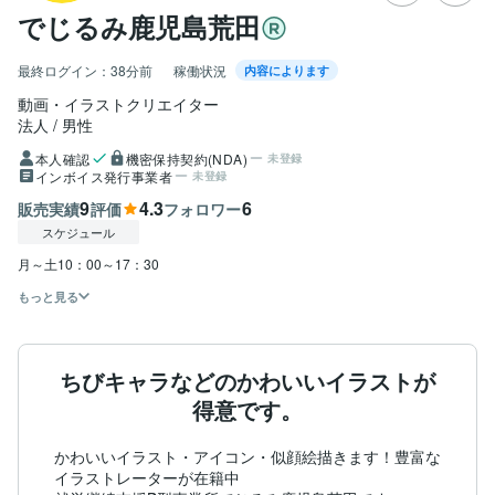
でじるみ鹿児島荒田
最終ログイン：
38分前
稼働状況
内容によります
動画・イラストクリエイター
法人
男性
本人確認
機密保持契約(NDA)
未登録
インボイス発行事業者
未登録
9
4.3
6
販売実績
評価
フォロワー
スケジュール
月～土10：00～17：30
もっと見る
ちびキャラなどのかわいいイラストが
得意です。
かわいいイラスト・アイコン・似顔絵描きます！豊富な
イラストレーターが在籍中
