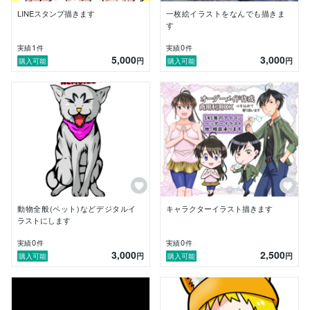
LINEスタンプ描きます
一枚絵イラストをなんでも描きま
す
1
0
実績
件
実績
件
5,000
3,000
円
円
購入可能
購入可能
動物全般(ペット)などデジタルイ
キャラクターイラスト描きます
ラストにします
0
0
実績
件
実績
件
3,000
2,500
円
円
購入可能
購入可能