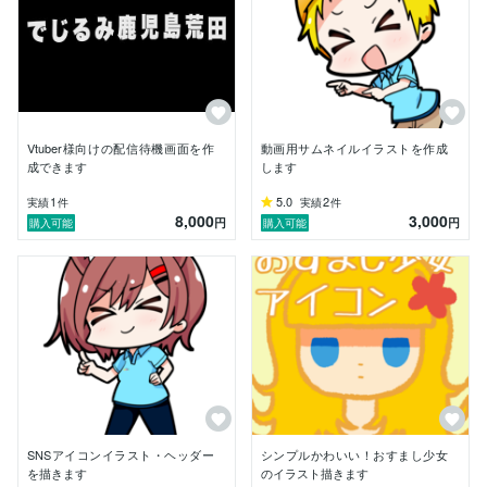
Vtuber様向けの配信待機画面を作
動画用サムネイルイラストを作成
成できます
します
1
5.0
2
実績
件
実績
件
8,000
3,000
円
円
購入可能
購入可能
SNSアイコンイラスト・ヘッダー
シンプルかわいい！おすまし少女
を描きます
のイラスト描きます