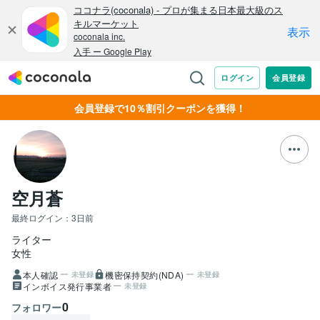
会員登録で10％割引クーポンを獲得！
空月蒼
最終ログイン：
3日前
ライター
女性
本人確認
機密保持契約(NDA)
未登録
未登録
インボイス発行事業者
未登録
0
フォロワー