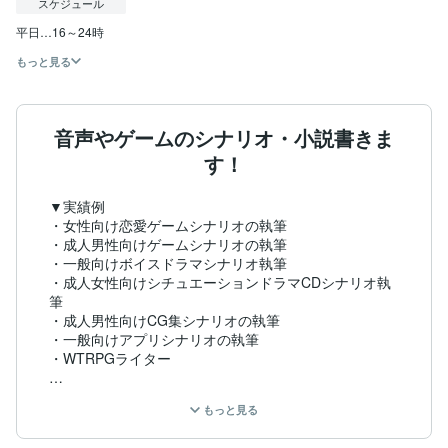
スケジュール
平日…16～24時
もっと見る
音声やゲームのシナリオ・小説書きま
す！
▼実績例

・女性向け恋愛ゲームシナリオの執筆

・成人男性向けゲームシナリオの執筆

・一般向けボイスドラマシナリオ執筆

・成人女性向けシチュエーションドラマCDシナリオ執
筆

・成人男性向けCG集シナリオの執筆

・一般向けアプリシナリオの執筆

・WTRPGライター

他、WEB小説コンテスト入賞経験あり

もっと見る
※守秘義務の都合上、詳しく記載できない実績もござい