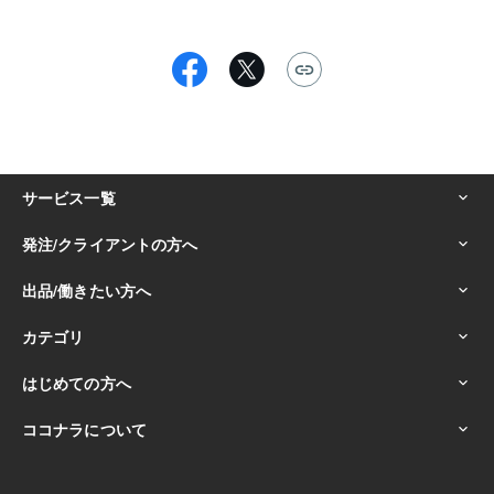
ます。

個別にはお話できるものもございますので、ご興味を持
っていただけましたらお気軽にご連絡ください。

▼活動時間／連絡について

活動時間は平日３～４時間、土日祝日８時間程度です
が、できる限り柔軟にご対応させていただきます。急ぎ
の案件等もお気軽にご相談ください。

連絡は基本的にいつでも可能です。できる限り素早い返
信を心がけますが、急ぎの仕事が入っている場合はお時
間をいただくこともございます。

ご了承いただければ幸いです。

▼執筆速度

ジャンルなどによって変化はありますが、5000字以上/
日で制作が可能です。

▼好きなもの

・乙女向けゲーム

・少女向け小説
