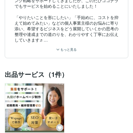
ング戦略をサポートしてきましたが、このたびココナラ
でもサービスを始めることにいたしました！

「やりたいことを形にしたい」「手始めに、コストを抑
えて始めてみたい」などの個人事業主様のお悩みに寄り
添い、希望するビジネスをどう展開していくかの思考の
整理や達成までの道のりを、わかりやすく丁寧にお伝え
していきます♬

もっと見る
クライアント様が気軽に相談できる、安心感のある「相
談場所」であるように、共に歩み、集客成功をサポート
します。

出品サービス（1件）
☆ 得意なこと ☆

なるべくローリスクでWEB周りを整えたいクライアン
ト様に、維持管理が無料なHP運営をご提案し、管理方
法までフォローしながらサポートすること

①ホームページ制作

We page（無料） を使用したサイトを作り、SEO対策
やユーザー目線を重視したホームページ制作を行いま
す。

「自分で維持管理できる」にテーマを置いたHPを作成
します。
