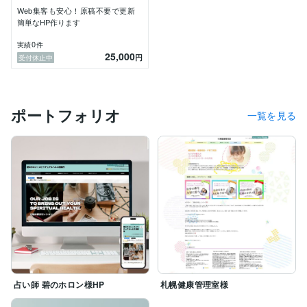
Web集客も安心！原稿不要で更新
②デザイン

簡単なHP作ります
名刺やロゴ、チラシ当の配布物を作成いたします。女性
ならではの、背伸びしすぎない、でもちょっとオシャレ
0
実績
件
25,000
なデザインが得意です♬

円
受付休止中
もちろん、かっちり目から派手に遊びのもやらせてくだ
さい！

③思考整理＆問題の見える化コンサルティング

ポートフォリオ
一覧を見る
ぼんやりと方向だけ決まっていて、何が自分の強みで、
何から手をつけたらいいのかわからないといった、モヤ
モヤ解決が得意です。相談実績は2万件以上あります。

必ず、相談前よりモチベーションが上がり、具体的に何
から始めるかがわかるような、具体的かつ超実践的なコ
ンサルティングをします！

☆ 強み ☆

長年、心理学的アプローチを用いた相談事業や問題解決
のコンサルティングをしてきました。

2022年に開業してからは、WEB周りやビジネスコンテ
ンツ作りを一人で担当してきたので、業種やサービス内
占い師 碧のホロン様HP
札幌健康管理室様
容が違っても、個人事業主様が抱えるお悩みや不安がと
てもよくわかります。
