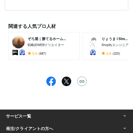
関連する人気プロ人材
ぞろ屋｜勝てるホーム...
りょうま l Sho...
戦略的WEBクリエイター
Shopifyエンジニア
5.0
(687)
4.9
(220)