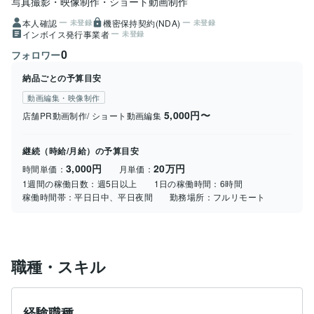
写真撮影・映像制作・ショート動画制作
本人確認
機密保持契約(NDA)
未登録
未登録
インボイス発行事業者
未登録
0
フォロワー
納品ごとの予算目安
動画編集・映像制作
5,000円〜
店舗PR動画制作/ ショート動画編集
継続（時給/月給）の予算目安
3,000円
20万円
時間単価：
月単価：
1週間の稼働日数：
週5日以上
1日の稼働時間：
6時間
稼働時間帯：
平日日中、平日夜間
勤務場所：
フルリモート
職種・スキル
経験職種