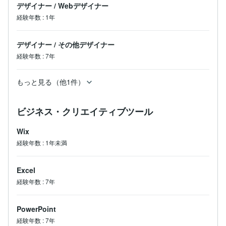
デザイナー
/
Webデザイナー
【使用ソフト】

経験年数
:
1年
・photoshop

・MediBang Paint

・illustrator

デザイナー
/
その他デザイナー
・InDesign

経験年数
:
7年
・WIX

・figma

・Excel

もっと見る（他1件）
・Word

・PowerPoint

ビジネス・クリエイティブツール
【対応アプリ】

・zoom

Wix
・Google Chrome

経験年数
:
1年未満
・Slack

・ChatWork

その他リモート業務にご使用のツールに適宜対応いたし
Excel
ます！

経験年数
:
7年
お仕事のご相談お待ちしております。
PowerPoint
経験年数
:
7年