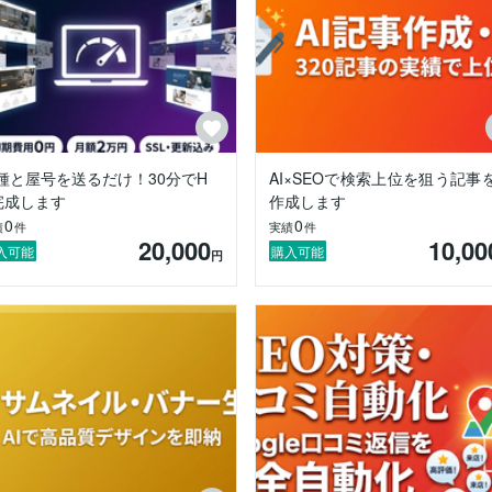
・通知・決済機能

プリケーション

化・効率化を伴走型で支援。導入から定着、拡張まで一貫してサポートし
の特定

・フロー構築

運用サポート

連携・効果測定

種と屋号を送るだけ！30分でH
AI×SEOで検索上位を狙う記事
完成します
作成します
0
0
績
件
実績
件
施策

20,000
10,00
クト

入可能
購入可能
円
スクラッチ開発

改善

たい

提案いたします。