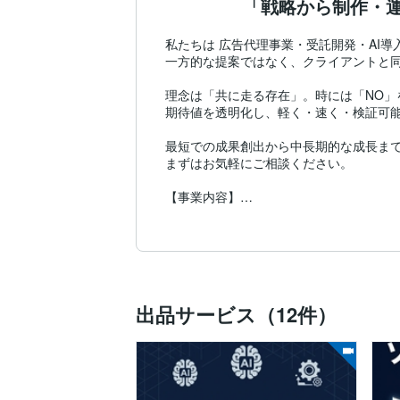
「戦略から制作・
私たちは 広告代理事業・受託開発・AI導
一方的な提案ではなく、クライアントと同
理念は「共に走る存在」。時には「NO」を
期待値を透明化し、軽く・速く・検証可能
最短での成果創出から中長期的な成長まで
まずはお気軽にご相談ください。

【事業内容】

① 広告代理事業

戦略設計から制作・運用・改善までを一気
・戦略設計：市場調査・KPI設計・チャネ
・クリエイティブ制作：Webサイト・LP
・運用：SNS運用代行・広告運用・キャス
・改善：レポーティング・PDCAの改善・
出品サービス（12件）
② 受託開発

目的に合わせたシステム・サービス開発を柔
・Webサイト制作：コーポレートサイト・
・ECサイト開発：Shopify構築・カスタム