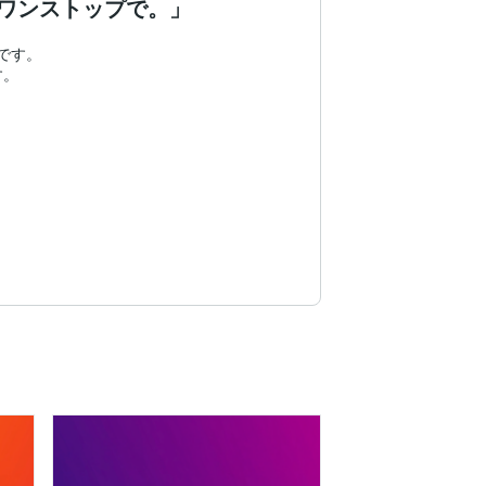
ワンストップで。」
す。

。

します。


