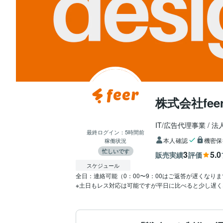
株式会社fee
IT/広告代理事業
法
最終ログイン：
5時間前
本人確認
機密保
稼働状況
忙しいです
3
5.0
販売実績
評価
スケジュール
全日：連絡可能（0：00〜9：00はご返答が遅くなりま
※土日もレス対応は可能ですが平日に比べると少し遅