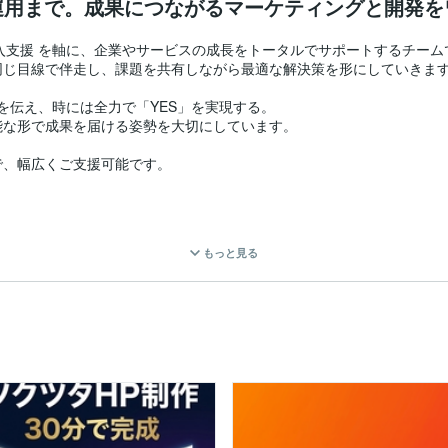
運用まで。成果につながるマーケティングと開発を
入支援 を軸に、企業やサービスの成長をトータルでサポートするチームで
じ目線で伴走し、課題を共有しながら最適な解決策を形にしていきます
伝え、時には全力で「YES」を実現する。

な形で成果を届ける姿勢を大切にしています。

、幅広くご支援可能です。

もっと見る
通貫で支援。短期間でブランド価値を高め、成果につながる施策を実行
ルプランニング

制作・広告バナー・動画・SNSコンテンツ

ティング

新施策提案

軟に対応。UI/UXを重視し、ユーザーに届くプロダクトを提供します。
ブランドサイト

機能開発
