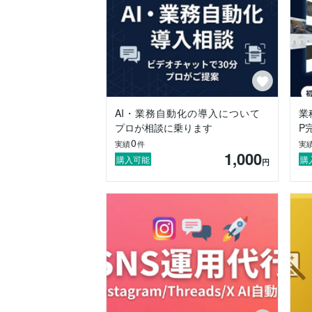
・マッチングサイト：ユーザー登録・検索
・アプリ開発：iOS / Android / Webア
③ AI導入支援

現場フローを分析し、AI活用による自動
・業務分析：現場ヒアリング・AI活用余地
・導入設計：ツール選定・プロンプト設計
・運用支援：社内研修・マニュアル整備・
・拡張支援：自律エージェント導入・RPA
AI・業務自動化の導入について
業
プロが相談に乗ります
P
【実績の一例】

0
実績
件
実
・広告運用を軸にしたブランド認知度向上
1,000
・ECサイトの立ち上げと売上改善プロジェ
購入可能
購
円
・マッチングサイト・予約システムのフル
・社内業務のAI化によるコスト削減と効率
【ご相談例】

・自社の広告戦略を相談したい

・LPや動画を使って認知度を高めたい

・施策に必要なキャスティングをお願いし
・社内業務をAIで効率化したい

◾️ お見積もり・ご相談はお気軽に！

御社の課題に合わせ、最適なプランをご