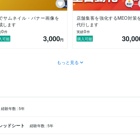
Iでサムネイル・バナー画像を
店舗集客を強化するMEO対策
成します
代行します
0
0
績
件
実績
件
3,000
30,00
入可能
購入可能
円
もっと見る
経験年数
:
5年
スプレッドシート
経験年数
:
5年