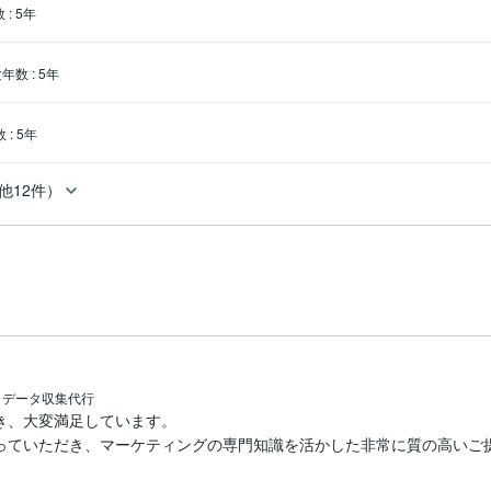
数
:
5年
験年数
:
5年
数
:
5年
他12件）
・データ収集代行
、大変満足しています。

っていただき、マーケティングの専門知識を活かした非常に質の高いご