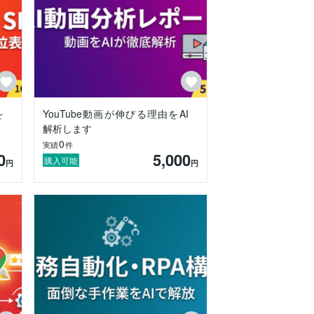
ます。

を
YouTube動画が伸びる理由をAI
解析します
0
実績
件
0
5,000
購入可能
円
円