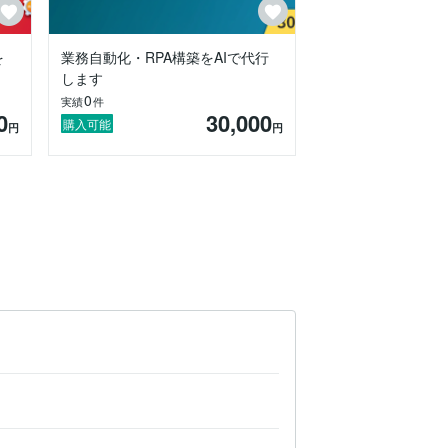
を
業務自動化・RPA構築をAIで代行
します
0
実績
件
0
30,000
購入可能
円
円