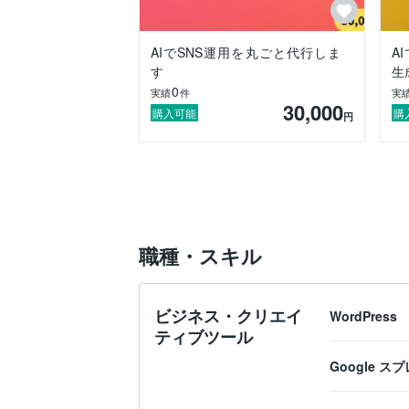
AIでSNS運用を丸ごと代行しま
A
す
生
0
実績
件
実
30,000
購入可能
購
円
職種・スキル
ビジネス・クリエイ
WordPress
ティブツール
Google 