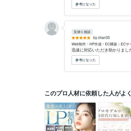
参考になった
見積り相談
by chan35
Web制作・HP作成・EC構築
>
ECサ
迅速に対応いただき助かりまし
参考になった
このプロ人材に依頼した人がよ