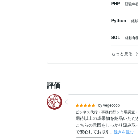
PHP
経験年
Python
経
SQL
経験年
もっと見る（
評価
by vegecoop
ビジネス代行・事務代行
>
市場調査
期待以上の成果物を納品いただき
こちらの意図をしっかり汲み取
で安心してお取引...
続きを読む