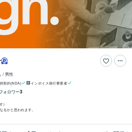
r
人
男性
持契約(NDA)
インボイス発行事業者
3
フォロワー
す）

くなるかと思われます。