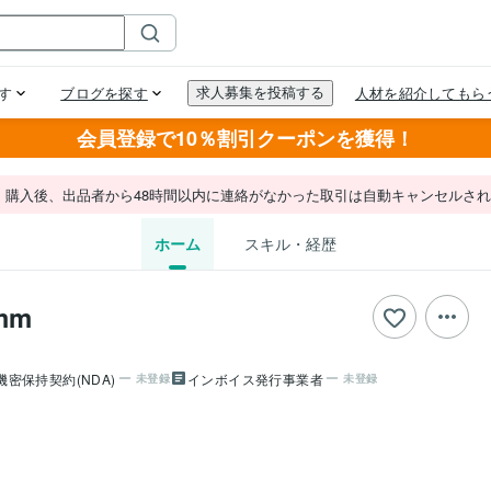
会員登録で10％割引クーポンを獲得！
。購入後、出品者から48時間以内に連絡がなかった取引は自動キャンセルさ
ホーム
スキル・経歴
mm
機密保持契約(NDA)
インボイス発行事業者
未登録
未登録