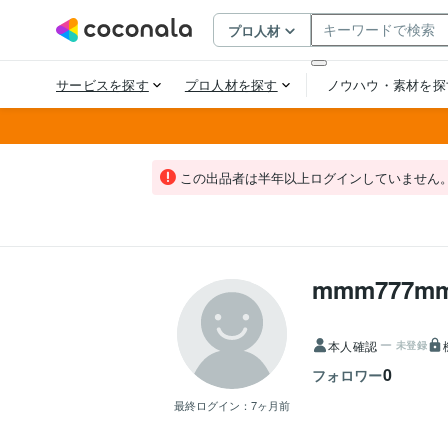
この出品者は半年以上ログインしていません
mmm777m
本人確認
未登録
0
フォロワー
最終ログイン：
7ヶ月前