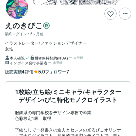
えのきびこ
最終ログイン：
5ヶ月前
イラストレーター/ファッションデザイナー
女性
本人確認
機密保持契約(NDA)
未登録
インボイス発行事業者
未登録
4
5.0
7
販売実績
評価
フォロワー
1枚絵/立ち絵/ミニキャラ/キャラクター
デザイン/びこ特化モノクロイラスト
服飾系の専門学校をデザイン専攻で卒業

色彩検定1級　取得

下絵なしで一発書きの迫力とセンスの光るびこオリジナ
ルアナログイラスト。抽象的で緻密なテイストで、隅々