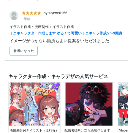
by tuyrwe0156
1年前
イラスト作成・漫画制作
>
イラスト作成
ミニキャラクター作成します ゆるくて可愛いミニキャラ作成/2〜3頭身
イメージがつかない箇所もよい提案をいただけました
参考になった
キャラクター作成・キャラデザの人気サービス
表情差分付きイラスト（全行程）
配信者様向け立ち絵制作します
Vtube