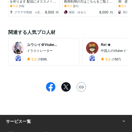
を作ります 配信にオススメ！演
商用利用の方はこちらをご覧くだ
用 描き
出に合わせたイラストを全行程お
さい
き（腰上
5.0
(10)
5.0
(21)
5.0
(20
作りします！
8,500
8,000
グラデザ依頼 ※活動名（グラデザねっこ）
湖花 ゆるり
四月と
円
円
関連する人気プロ人材
ユウシイ＠Vtube...
Rei ★
イラストレーター
中国人のVtuberイ
5.0
(1838)
5.0
(1567)