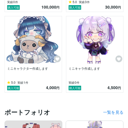
0
5.0
3
実績
件
実績
件
100,000
30,000
円
円
購入可能
購入可能
ミニキャラクター作成します
ミニキャラ作成します
5.0
1
0
実績
件
実績
件
4,000
4,500
円
円
購入可能
購入可能
ポートフォリオ
一覧を見る