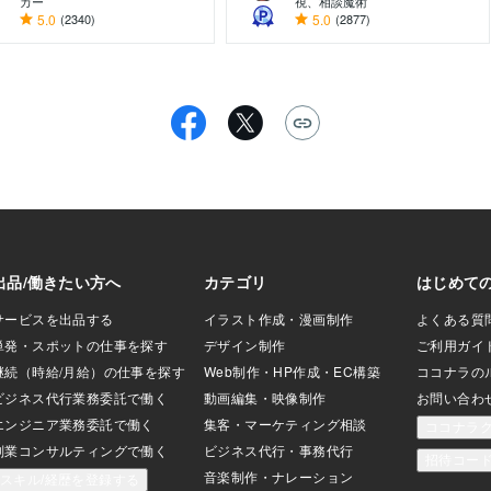
カー
視、相談魔術
5.0
(2340)
5.0
(2877)