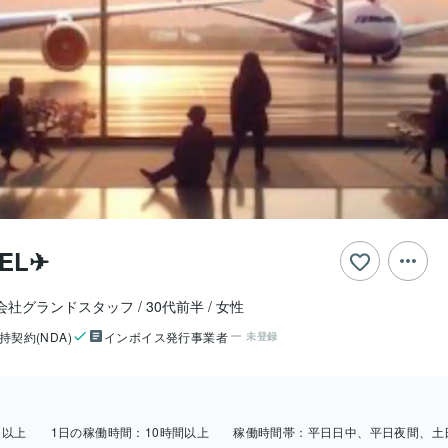
EL✈︎
会社グランドスタッフ
30代前半
女性
持契約(NDA)
インボイス発行事業者
未登録
日以上
1日の稼働時間：
10時間以上
稼働時間帯：
平日日中、平日夜間、土