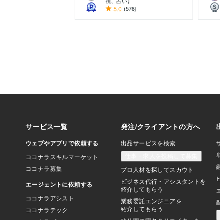
視、占い】
5.0
(576)