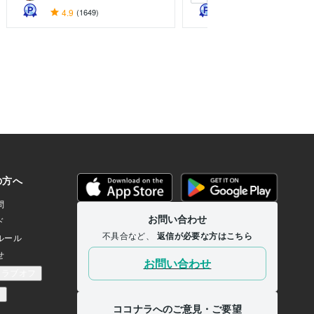
4.9
(1649)
4.9
(37)