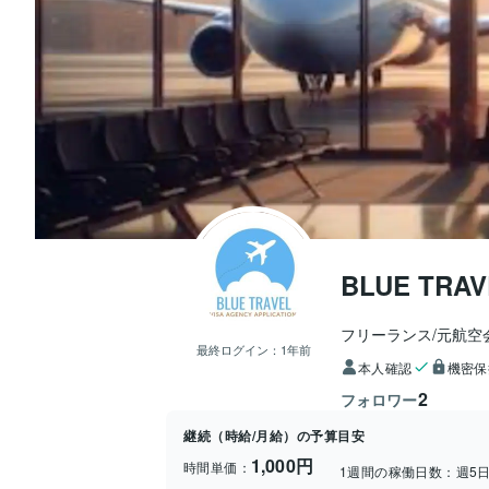
BLUE TRAV
フリーランス/元航空
最終ログイン：
1年前
本人確認
機密保
2
フォロワー
継続（時給/月給）の予算目安
1,000円
時間単価：
1週間の稼働日数：
週5