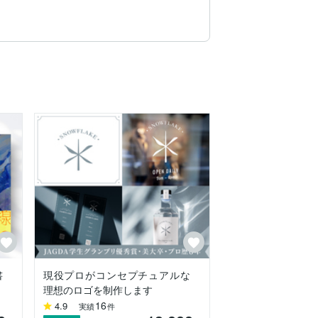
す。

書
現役プロがコンセプチュアルな
理想のロゴを制作します
16
4.9
実績
件