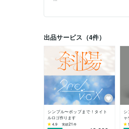
丁寧なヒアリングを通じて、使用シーンを
ご不明な点やご要望がございましたら、ど
----------------------------------------------------

【受賞歴】

JAGDA学生グランプリ2018 優秀賞

出品サービス（4件）
----------------------------------------------------

【可能な業務】

・ロゴ・名刺・ポスター・その他印刷物

・CD/配信ジャケット・バナー

【使用可能ソフト】

・illustrator・photoshop・XD・figma

----------------------------------------------------

◎制作物は、制作実績として掲載させてい
非公開をご希望の場合はお知らせください
※本業の関係上、連絡が遅れる場合がござ
24時間以内には必ず連絡いたしますので
シンプル〜ポップまで！タイト
シ
（土日祝は返信も含めてお休みさせて頂
ルロゴ作ります
ャ
21
4.9
実績
件