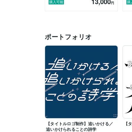
13,000
購入可能
購
円
ポートフォリオ
【タイトルロゴ制作】追いかける／
【
追いかけられることの詩学