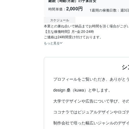
継続（時給/月給）の予算目安
2,000円
時間単価：
1週間の稼働日数：
週3
スケジュール
本業との兼ね合いで納品までお時間を頂く場合がござい
【主な稼働時間】月~金:20-24時

ご連絡は24時間受け付けております。
もっと見る
シ
プロフィールをご覧いただき、ありがとう
design 桑（kuwa）と申します。

大学でデザインや広告について学び、その
ココナラではビジュアルデザインやロゴデ
制作会社で培った幅広いジャンルのデザイ