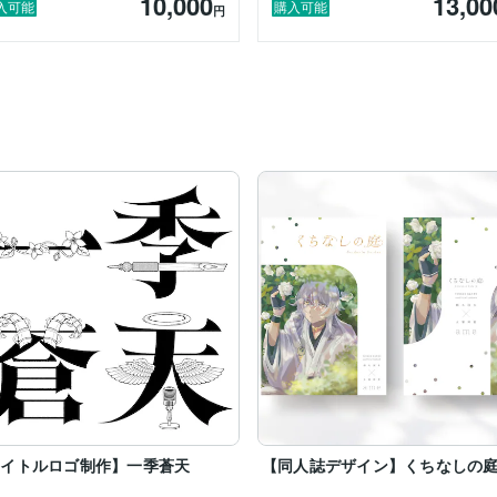
10,000
13,00
入可能
購入可能
円
タイトルロゴ制作】一季蒼天
【同人誌デザイン】くちなしの