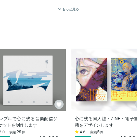
考慮しながら、事業やブランドの発展に繋がるデザインを提供いたしま
もっと見る
うぞお気軽にお問い合わせください！

ただきます。

。

います。

、ご理解のほど何卒よろしくお願いいたします。

ンプルで心に残る音楽配信ジ
心に残る同人誌・ZINE・電子
きます）
ケットを制作します
籍をデザインします
29
5
5.0
4.6
実績
件
実績
件