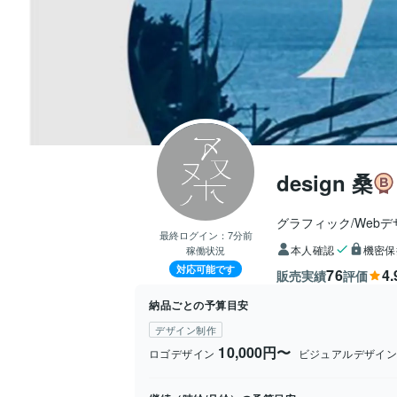
design 桑
グラフィック/Web
最終ログイン：
7分前
本人確認
機密保
稼働状況
対応可能です
76
4.
販売実績
評価
納品ごとの予算目安
デザイン制作
10,000円〜
ロゴデザイン
ビジュアルデザイ