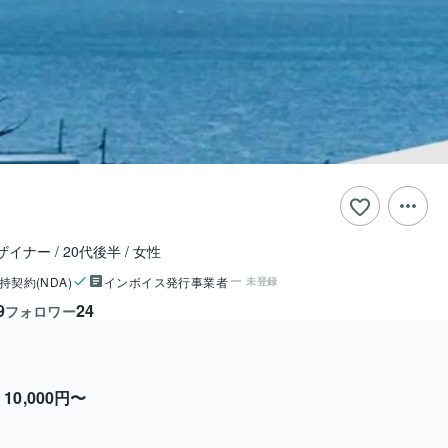
デザイナー
20代後半
女性
持契約(NDA)
インボイス発行事業者
未登録
9
24
フォロワー
10,000円〜
ン