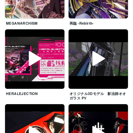
MEGANARCHISM
再臨 -Rebirth-
HERALEJECTION
オリジナル3Dモデル 影法師オオ
ガラス PV