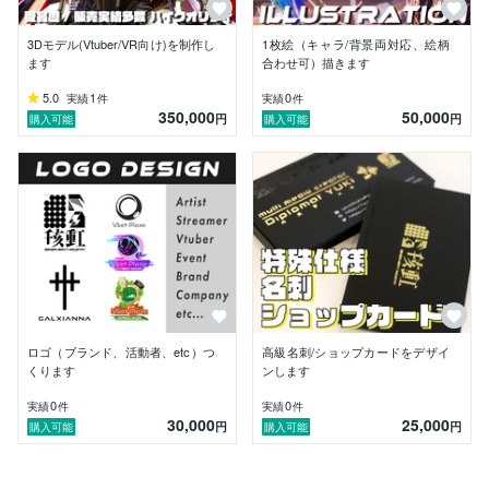
【ご依頼について】

3Dモデル(Vtuber/VR向け)を制作し
1枚絵（キャラ/背景両対応、絵柄
独自性の高いハイエンドなものからコスト感に見合った
ます
合わせ可）描きます
リーズナブルなものまで柔軟に対応できます。

また、バーチャル活動で配信やライブもしているのでVt
5.0
1
0
実績
件
実績
件
350,000
50,000
uber様に向けたクリエイティブはほぼすべて対応でき
円
円
購入可能
購入可能
ます。

近年のコンテンツビジネスは1メディアで終わるものは
ほとんどなく、キャラクターからグッズ、楽曲、グラフ
ィック周りのトンマナ統一と様々なクリエイティブが必
要になっています。

私はその全てを自分の手でつくってきました。

この経験を活かして、皆さまにお届けできればと思いま
す。

相談は無料ですので、まずはお気軽にお問い合わせくだ
ロゴ（ブランド、活動者、etc）つ
高級名刺/ショップカードをデザイ
さい。
くります
ンします
0
0
実績
件
実績
件
30,000
25,000
円
円
購入可能
購入可能