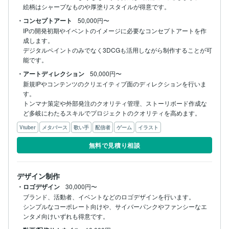
絵柄はシャープなものや厚塗りスタイルが得意です。
・コンセプトアート
50,000円〜
IPの開発初期やイベントのイメージに必要なコンセプトアートを作
成します。

デジタルペイントのみでなく3DCGも活用しながら制作することが可
能です。
・アートディレクション
50,000円〜
新規IPやコンテンツのクリエイティブ面のディレクションを行いま
す。

トンマナ策定や外部発注のクオリティ管理、ストーリボード作成な
ど多岐にわたるスキルでプロジェクトのクオリティを高めます。
Vtuber
メタバース
歌い手
配信者
ゲーム
イラスト
無料で見積り相談
デザイン制作
・ロゴデザイン
30,000円〜
ブランド、活動者、イベントなどのロゴデザインを行います。

シンプルなコーポレート向けや、サイバーパンクやファンシーなエ
ンタメ向けいずれも得意です。