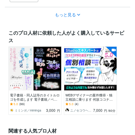
もっと見る
このプロ人材に依頼した人がよく購入しているサービ
ス
電子書籍・同人誌等のタイトルロ
WEBデザイナーの案件獲得・独
ゴを作成します 電子書籍／ペー
立相談に乗ります 何故ココナラ
パーバッグ／同人誌／YouTubeほ
で高単価HP案件を獲れるように
5.0
(99)
5.0
(4)
かサムネ用
なったのかを公開！
3,000
7,000
ミミンガ／miminga
ニノセコウヘイ｜Studioエキスパート
円
円
/60分
関連する人気プロ人材