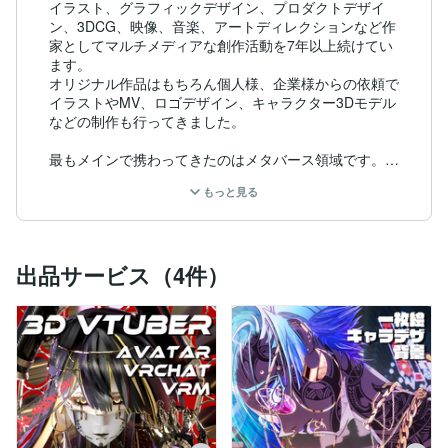
イラスト、グラフィックデザイン、プロダクトデザイ
ン、3DCG、映像、音楽、アートディレクションなど作
家としてマルチメディアな創作活動を7年以上続けてい
ます。

オリジナル作品はもちろん個人様、企業様からの依頼で
イラストやMV、ロゴデザイン、キャラクター3Dモデル
などの制作も行ってきました。

最もメインで携わってきたのはメタバース領域です。

2018年からVRChatでクリエイター活動を行っていま
もっと見る
す。

アバターおよびアクセサリーのリリースや音楽活動、バ
ーチャルマーケットでは出展はもちろん、イベントの制
作側でもあります。

出品サービス（4件）
【得意ジャンル】

Sci-Fi、サイバーパンク、ファッション、ハイカルチャ
ー寄りの表現が得意です。

バックボーンとして現代美術があるので、他のイラス
ト/ゲーム業界のクリエイターと比較して抽象度の高い
表現に精通しています。

メイク、ファッションについても普段から嗜み、アンバ
サダーやブランドオーナーの経験もあるのでアパレルや
ジュエリーを意識した作品づくりも非常に得意です。
