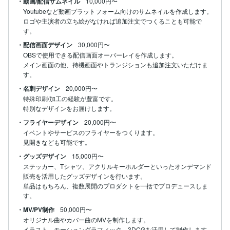
・動画/配信サムネイル
10,000円〜
Youtubeなど動画プラットフォーム向けのサムネイルを作成します。

ロゴや主演者の立ち絵がなければ追加注文でつくることも可能で
す。
・配信画面デザイン
30,000円〜
OBSで使用できる配信画面オーバーレイを作成します。

メイン画面の他、待機画面やトランジションも追加注文いただけま
す。
・名刺デザイン
20,000円〜
特殊印刷/加工の経験が豊富です。

特別なデザインをお届けします。
・フライヤーデザイン
20,000円〜
イベントやサービスのフライヤーをつくります。

見開きなども可能です。
・グッズデザイン
15,000円〜
ステッカー、Tシャツ、アクリルキーホルダーといったオンデマンド
販売を活用したグッズデザインを行います。

単品はもちろん、複数展開のプロダクトを一括でプロデュースしま
す。
・MV/PV制作
50,000円〜
オリジナル曲やカバー曲のMVを制作します。

イラスト、モーショングラフィック、3DCGを活用して制作します。