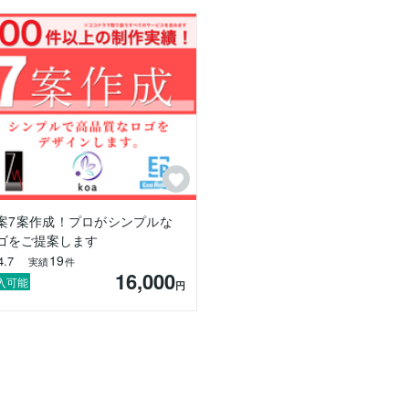
 そんなデザイナーを目指しています。

案7案作成！プロがシンプルな
ゴをご提案します
19
4.7
実績
件
16,000
入可能
円