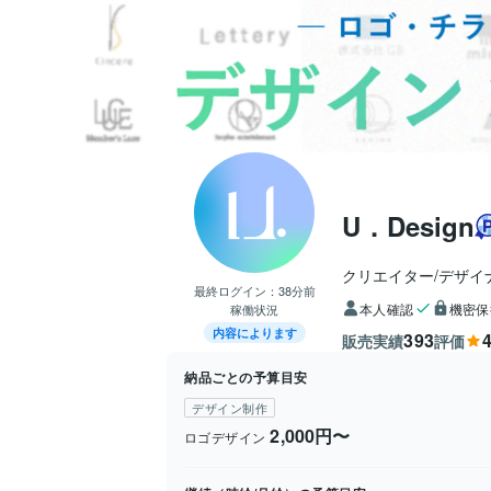
U．Design
クリエイター/デザイ
最終ログイン：
38分前
本人確認
機密保
稼働状況
内容によります
393
4
販売実績
評価
納品ごとの予算目安
デザイン制作
2,000円〜
ロゴデザイン