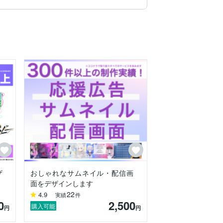
ザ
おしゃれなサムネイル・配信画
面をデザインします
22
4.9
実績
件
0
2,500
購入可能
円
円