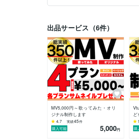
・シンプルで洗練されたロゴがほしい！

・パッケージデザインで商品の魅力を伝え
・配信活動を本格化するためのビジュアル
・スピーディー＆丁寧な対応をしてくれる
出品サービス（6件）
ご依頼の流れ（一例）

1️⃣ ご相談・ヒアリング（目的やイメージ
2️⃣ デザイン提案（複数案ご提案！）

3️⃣ 修正対応（納得いくまで対応OK）

4️⃣ 納品（データ形式：AI / PNG / JPG な
※案件ごとに柔軟に対応しますので、お気
料金の目安（税別）

ロゴデザイン：5,000円～50,000円

パッケージデザイン：要相談

配信者向けデザイン（ロゴ・サムネイル・
クライアント様からの評価（一例）

MV5,000円～歌ってみた・オリ
V
「シンプルなのに印象に残るデザインで大
ジナル制作します
ど
「やりとりがスムーズで、修正も快く対応
45
4.7
実績
件
「スピーディーなのにクオリティが高い！
5,000
購入可能
購
円
ご相談だけでも大歓迎です！
