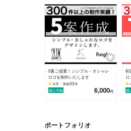
「相談しやすく、何度でも頼みたくなる」
ぜひ、お気軽にご連絡ください！
5案ご提案！シンプル・オシャレ
初
ロゴを制作いたします
ロ
53
4.9
実績
件
6,000
購入可能
購
円
ポートフォリオ