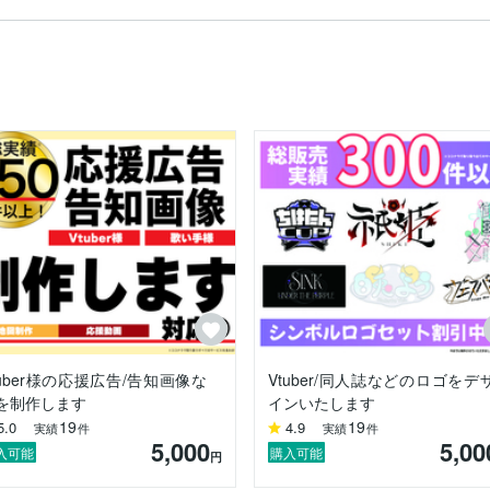
たい！

が必要！

デザイナーを探している！

をお伺いします）

ど）

軽にご相談ください！

グッズ）：要相談

tuber様の応援広告/告知画像な
Vtuber/同人誌などのロゴをデ
満足！」

を制作します
インいたします
してくれました！」

19
19
5.0
4.9
実績
件
実績
件
」

5,000
5,00
入可能
購入可能
円