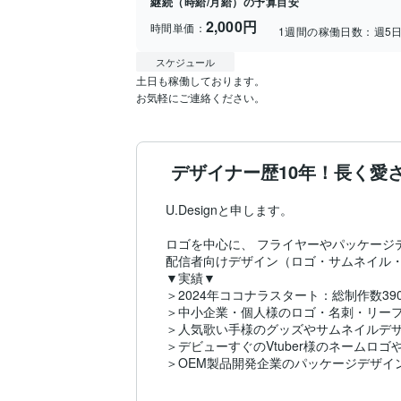
継続（時給/月給）の予算目安
2,000円
時間単価：
1週間の稼働日数：
週5
スケジュール
土日も稼働しております。

お気軽にご連絡ください。
デザイナー歴10年！長く愛
U.Designと申します。

ロゴを中心に、 フライヤーやパッケージ
配信者向けデザイン（ロゴ・サムネイル・グ
▼実績▼

＞2024年ココナラスタート：総制作数390
＞中小企業・個人様のロゴ・名刺・リーフ
＞人気歌い手様のグッズやサムネイルデザ
＞デビューすぐのVtuber様のネームロゴ
＞OEM製品開発企業のパッケージデザイン
こんな方におすすめです！
