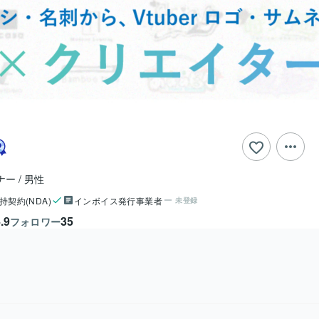
ナー
男性
持契約(NDA)
インボイス発行事業者
未登録
.9
35
フォロワー