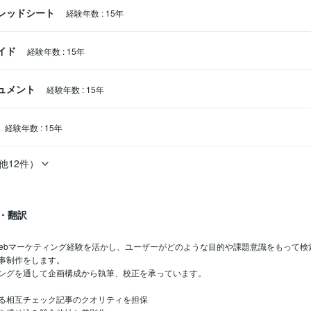
スプレッドシート
経験年数
:
15年
ライド
経験年数
:
15年
キュメント
経験年数
:
15年
経験年数
:
15年
他12件）
・翻訳
Webマーケティング経験を活かし、ユーザーがどのような目的や課題意識をもって
事制作をします。

ングを通して企画構成から執筆、校正を承っています。

る相互チェック記事のクオリティを担保
