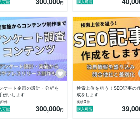
300,000
40,00
入可能
購入可能
円
ンケート企画の設計・分析を
検索上位を狙う！SEO記事の
手伝いします
成をします
0
0
績
件
実績
件
300,000
39,00
入可能
購入可能
円