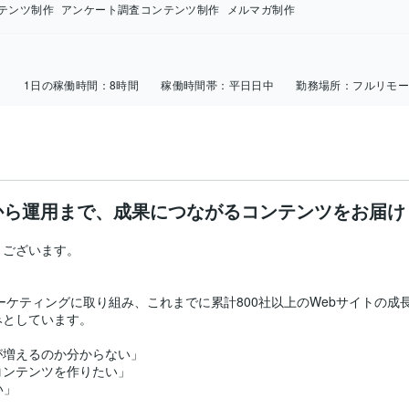
テンツ制作
アンケート調査コンテンツ制作
メルマガ制作
日
1日の稼働時間：
8時間
稼働時間帯：
平日日中
勤務場所：
フルリモ
から運用まで、成果につながるコンテンツをお届け
ございます。

マーケティングに取り組み、これまでに累計800社以上のWebサイトの
としています。

増えるのか分からない」

ンテンツを作りたい」

」
