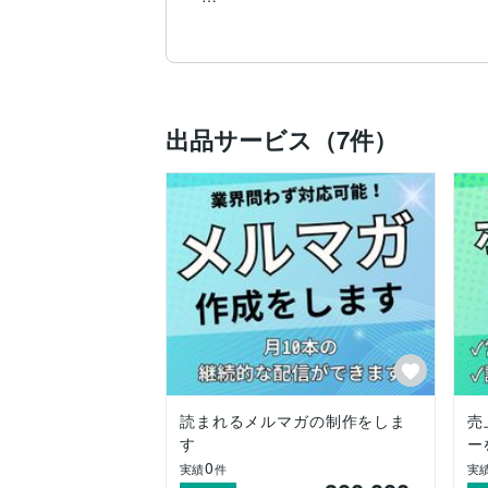
といったお悩みはありませんか？弊社がW
ての伴走も可能です。

1つのコンテンツに携わるディレクター
ストップで支援し、お客様のお手間をかけ
まずはご相談から、お気軽にお問い合わせ
出品サービス（7件）
【主な業務内容】

 ・SEO記事制作

 ・SEO記事リライト

 ・インタビュー記事作成

 ・ホワイトペーパー（営業資料、サービス
 ・アンケート調査コンテンツ制作

 ・診断コンテンツ制作

【対応可能な業務】

 ・メルマガ制作

 ・BtoBサイト制作

 ・Webサイト運営・管理

 ・データ分析／可視化支援（GA4、広告
読まれるメルマガの制作をしま
売
す
ー
0
実績
件
実