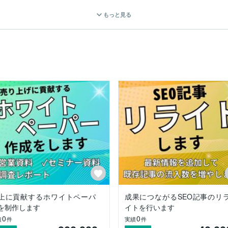
ebマーケティングの知見を活かした解決策をご提案します。単発での
もっと見る
・ライター・校正者・デザイナー・カメラマン等は、すべて弊社が手配し
ず、大きな成果につながる制作をいたします。

ください。

資料など）制作

設計、BIツール活用）
上に貢献するホワイトペーパ
成果につながるSEO記事のリ
を制作します
イトを行います
0
0
績
件
実績
件