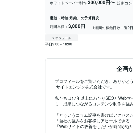
300,000円〜
ホワイトペーパー制作
診断コン
継続（時給/月給）の予算目安
3,000円
時間単価：
1週間の稼働日数：
週2
スケジュール
平日9:00～18:00
企画
プロフィールをご覧いただき、ありがとう
 サイトエンジン株式会社です。

私たちは17年以上にわたりSEOとWeb
し、成果につながるコンテンツ制作を強み
「どういうコラム記事を書けばアクセスが
「自社の強みをお客様にアピールできるコ
「Webサイトの改善をしたいが時間がない