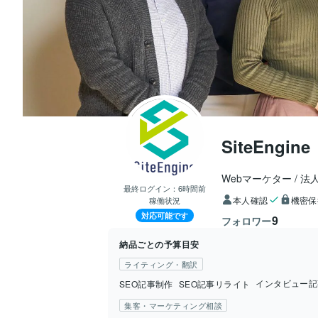
SiteEngine
Webマーケター
法
最終ログイン：
6時間前
本人確認
機密保
稼働状況
対応可能です
9
フォロワー
納品ごとの予算目安
ライティング・翻訳
インタビュー記
SEO記事制作
SEO記事リライト
集客・マーケティング相談