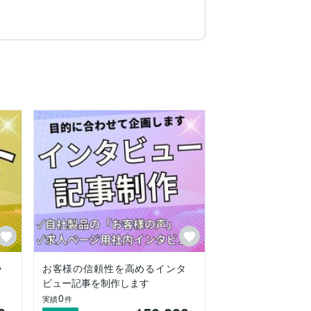
制作はもちろん、長期的なパートナーとし
ます。戦略立案から公開後の運用までワン
ラ
お客様の信頼性を高めるインタ
ビュー記事を制作します
0
実績
件