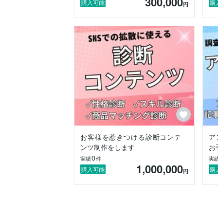
300,000
購入可能
購
円
お客様を惹きつける診断コンテ
ア
ンツ制作をします
お
0
実績
件
実
1,000,000
購入可能
購
円