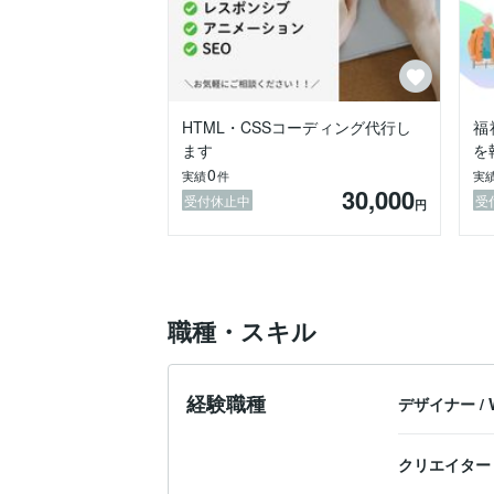
HTML・CSSコーディング代行し
福
ます
を
0
実績
件
実
30,000
受付休止中
受
円
職種・スキル
経験職種
デザイナー
/
クリエイター