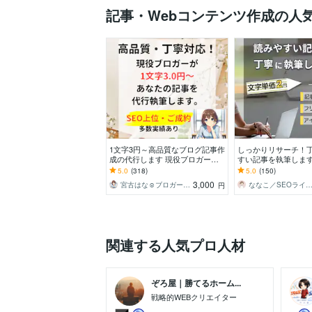
記事・Webコンテンツ作成の人
1文字3円～高品質なブログ記事作
しっかりリサーチ！
成の代行します 現役ブロガーが
すい記事を執筆します
あなたの「書いてほしい」記事を
と【読みやすさ】に
5.0
(318)
5.0
(150)
作成
事に仕上げます
3,000
宮古はな☺︎ブロガーでライター
ななこ／SEOライ
円
関連する人気プロ人材
ぞろ屋｜勝てるホーム...
戦略的WEBクリエイター