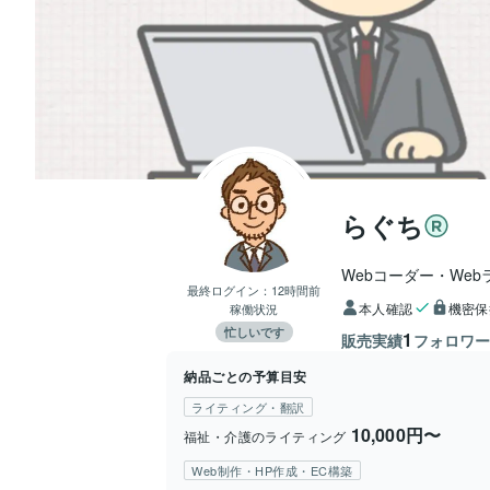
らぐち
Webコーダー・Web
最終ログイン：
12時間前
本人確認
機密保
稼働状況
忙しいです
1
販売実績
フォロワ
納品ごとの予算目安
ライティング・翻訳
10,000円〜
福祉・介護のライティング
Web制作・HP作成・EC構築