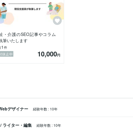
祉・介護のSEO記事やコラム
執筆いたします
1
績
件
10,000
付休止中
円
Webデザイナー
経験年数
:
10年
/
ライター・編集
経験年数
:
10年