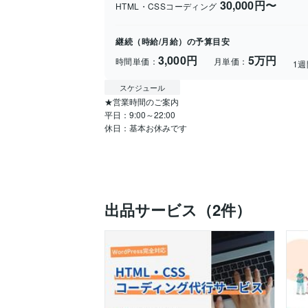
30,000円〜
HTML・CSSコーディング
継続（時給/月給）の予算目安
3,000円
5万円
時間単価：
月単価：
1
スケジュール
★営業時間のご案内

平日：9:00～22:00

休日：基本お休みです
出品サービス（2件）