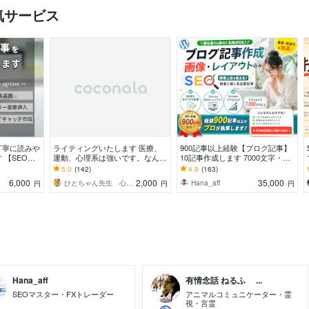
気サービス
丁寧に読みや
ライティングいたします 医療、
900記事以上経験【ブログ記事】
 【SEO】
運動、心理系は強いです。なんで
10記事作成します 7000文字・ワ
こだわった記
もご相談ください。
ードプレス入稿可！キーワード選
5.0
(142)
4.9
(163)
定・画像全込み
6,000
2,000
35,000
ター
ひとちゃん先生 心と身体のサポーター
Hana_aff
円
円
円
Hana_aff
有情念話 ねるふ ...
SEOマスター・FXトレーダー
アニマルコミュニケーター・霊
視・言霊