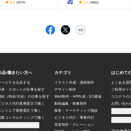
5.0
(3570)
5.0
(4963)