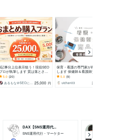
5記事分上位表示狙う！現役SEO
保育・看護の専門家が商品監修を
SEO対策！高品質
プロが執筆します 質は落とさず
します 保健師＆看護師資格＋保
事を作成します 
外注費を抑えたい方・サイトの専
育園看護師！2歳児育児中の専門
記事を丁寧に作成
5.0
(20)
5.0
(9)
5.0
(165)
門性を高めたい人へ
家です！
入稿も無料！
25,000
20,000
あるもな＠SEOに強い記事執筆代行します
uichan03
あなたの記事
円
円
DAX【SNS運用代...
T’sDesign（...
SNS運用代行・マーケター
アートディレクター／デ
ー