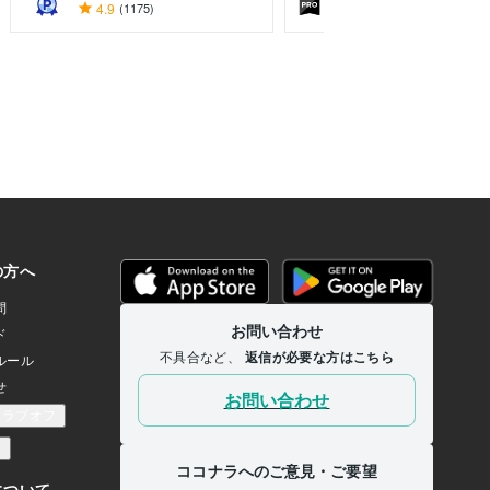
4.9
(1175)
5.0
(2138)