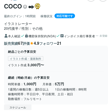
COCO☺︎✒️
最終ログイン：
1時間前
稼働状況
対応可能です
イラストレーター
20代後半
性別：その他
本人確認
機密保持契約(NDA)
インボイス発行事業者
未登録
67
4.9
21
販売実績
評価
フォロワー
納品ごとの予算目安
イラスト作成・漫画制作
3,000円〜
イラスト作成
継続（時給/月給）の予算目安
1,000円
5万円
時間単価：
月単価：
1週間の稼働日数：
週5日以上
1日の稼働時間：
8時間
稼働時間帯：
平日日中、平日夜間、土日・祝日
勤務場所：
フルリモート
スケジュール