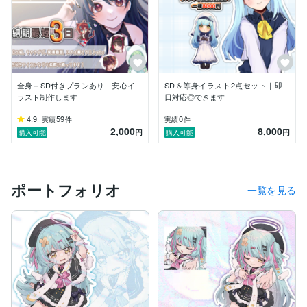
全身＋SD付きプランあり｜安心イ
SD＆等身イラスト2点セット｜即
ラスト制作します
日対応◎できます
4.9
59
0
実績
件
実績
件
2,000
8,000
円
円
購入可能
購入可能
ポートフォリオ
一覧を見る