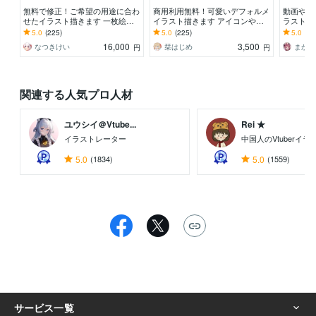
無料で修正！ご希望の用途に合わ
商用利用無料！可愛いデフォルメ
動画や配
せたイラスト描きます 一枚絵が
イラスト描きます アイコンや動
ラスト描
欲しい！グッズに使いたい！など
画、グッズ化にピッタリなミニキ
務所所属
5.0
(225)
5.0
(225)
5.0
(42
ャラを制作します！
16,000
3,500
なつきけい
栞はじめ
まかち
円
円
関連する人気プロ人材
ユウシイ＠Vtube...
Rei ★
イラストレーター
中国人のVtuberイ
5.0
(1834)
5.0
(1559)