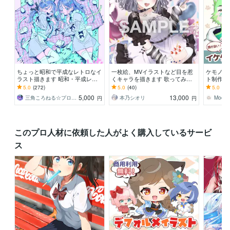
ちょっと昭和で平成なレトロなイ
一枚絵、MVイラストなど目を惹
ケモノキ
ラスト描きます 昭和・平成レト
くキャラを描きます 歌ってみ
ト制作し
ロ☆ネオン☆パステル
た、パネル開け、記念、サムネ、
tuber
5.0
(272)
5.0
(40)
5.0
(2)
特典など対応中です！！
さい！
5,000
13,000
三角ころねる☆プロフ必読願います
本乃シオリ
Moco
円
円
このプロ人材に依頼した人がよく購入しているサービ
ス