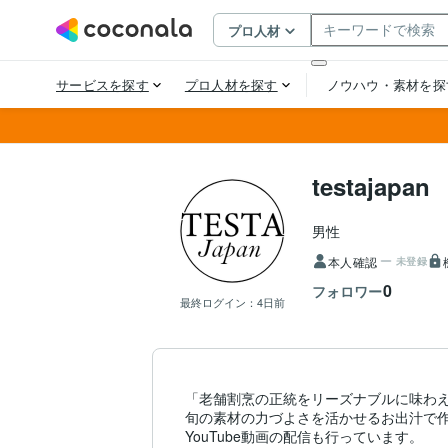
testajapan
男性
本人確認
未登録
0
フォロワー
最終ログイン：
4日前
「老舗割烹の正統をリーズナブルに味わえ
旬の素材の力づよさを活かせるお出汁で作
YouTube動画の配信も行っています。