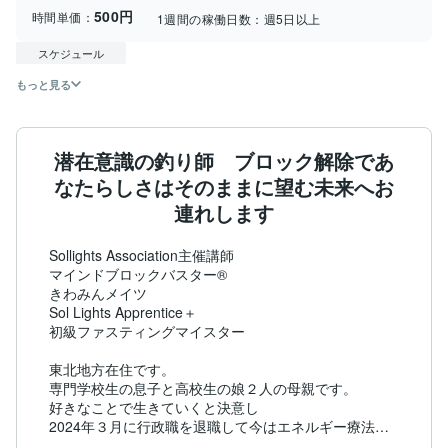
500円
時間単価：
1週間の稼働日数：
週5日以上
スケジュール
もっと見る
潜在意識の釣り師 ブロック解除であ
なたらしさはそのままに望む未来へお
連れします
Sollights Association主催講師

マインドブロックバスター®︎

きわみんメイツ

Sol Lights Apprentice＋

初級ファスティングマイスター

東北地方在住です。

専門学校生の息子と高校生の娘２人の母親です。

好きなことで生きていくと決意し

2024年３月に行政職を退職して今はエネルギー療法家
として活動しています。
