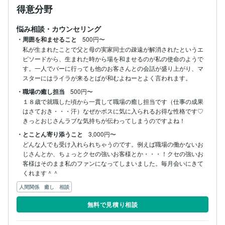
得意分野
悩み相談・カウンセリング
・周囲を和ませること
500円〜
私が生まれたことで父と母の実家同士の疎遠が解消されたというエ
ピソードから、生まれた時から場を和ませるのが私の使命のようで
す。一人でバーに行っても他のお客さんとの会話が盛り上がり、マ
スターにはライラが来るとばが和むよねーとよく言われます。
・職場の癒し担当
500円〜
１８歳で就職した頃から一貫して職場の癒し担当です（仕事の成果
はさておき・・・汗）なぜかボスに気に入られるお得な性格です♡
きっとおじさんラブな気持ちが伝わってしまうのですよね！
・とことん寄り添うこと
3,000円〜
どんな人でも受け入れられちゃうのです。例えば職場の働かないお
じさんとか、ちょっとクセの強いお客様とか・・・！クセの強いお
客様はそのまま私のファンになってしまいました。毎月会いにきて
くれます＾＾
人間関係 癒し 相談
無料で見積り相談