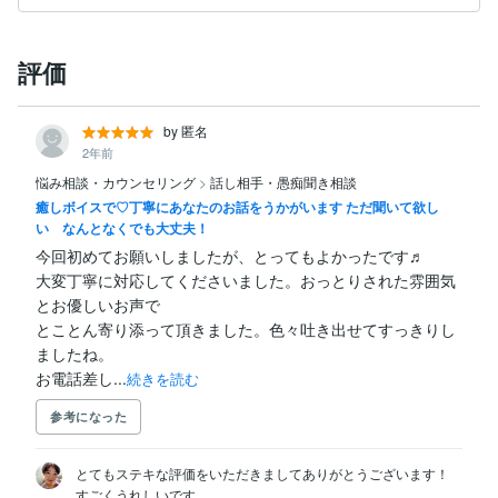
評価
by 匿名
2年前
悩み相談・カウンセリング
>
話し相手・愚痴聞き相談
癒しボイスで♡丁寧にあなたのお話をうかがいます ただ聞いて欲し
い なんとなくでも大丈夫！
今回初めてお願いしましたが、とってもよかったです♬

大変丁寧に対応してくださいました。おっとりされた雰囲気
とお優しいお声で

とことん寄り添って頂きました。色々吐き出せてすっきりし
ましたね。

お電話差し...
続きを読む
参考になった
とてもステキな評価をいただきましてありがとうございます！

すごくうれしいです。
