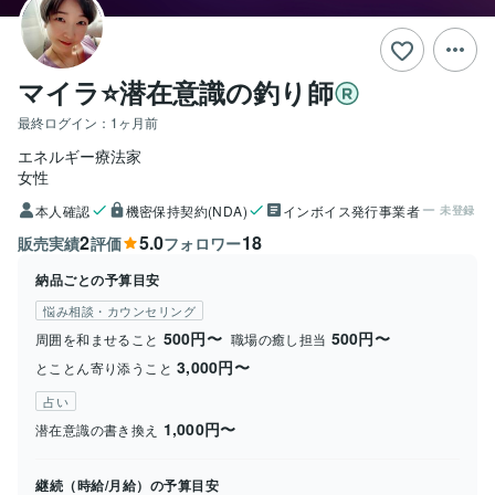
マイラ⭐️潜在意識の釣り師
最終ログイン：
1ヶ月前
エネルギー療法家
女性
本人確認
機密保持契約(NDA)
インボイス発行事業者
未登録
2
5.0
18
販売実績
評価
フォロワー
納品ごとの予算目安
悩み相談・カウンセリング
500円〜
500円〜
周囲を和ませること
職場の癒し担当
3,000円〜
とことん寄り添うこと
占い
1,000円〜
潜在意識の書き換え
継続（時給/月給）の予算目安