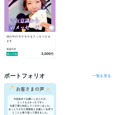
普段を知らない第三者だからこそ打ち明けられることも
あったと思います。

当時の私のような人が１秒でも早くそんな辛さから解放
され、希望のある生活をしてほしい！そういう思いから
ココナラでお話伺わせてきただきます。

頭の中のモヤモヤをスッキリさせ
また、ソルライツ・エネルギーの遣い手となってから

ます
潜在意識とつながってお相手の方がご自身でも気がつか
0
実績
件
ない言葉にならない思いがわかってしまうようになった
3,000
円
購入可能
ので

電話やチャット、カードリーディングであなたにとって
最適なメッセージを伝え

あなたの本当の望みを引き出し、自信を持って１歩前に
ポートフォリオ
踏み出せるようなセッションをいたします。

一覧を見る
ーーーーーーーーーーーマイラはこんな人ーーーーーー
ーーー

好きな食べ物　ラーメン！

乾杯はビール派　日本酒、ワインも大好きです
