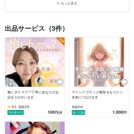
もっと見る
かつてはひとり親おや家庭の親御さんの話を聞いている
中で、沢山のお母さんが仕事と子育ての両立や生活の中
で困っていることがあるのに誰にも相談できずにじっと
出品サービス（3件）
耐えている人が多数いることに驚きました。

これは母親だけに限らず、学生であっても父親でも誰に
でもあることだと想像できます。

わたしもつい３年前までは家庭、学校、子どもの習い
事、病気の親の介護を同時並行していました。自分の自
由時間は皆無。

その時の私の口癖は「疲れた」さらにそんな自分に対し
て常にダメ出し。

そして不機嫌を周囲に撒き散らしては「誰もわかってく
れない」と不満を抱えていました。

何もしていなくても涙が出てきて、まさに両足を骨折し
癒しボイスで♡丁寧にあなたのお
マインドブロック解除＆なりたい
ながら松葉杖なしてずっと立ち続けているようなそんな
話をうかがいます
未来につなげます
状態。

5.0
2
0
実績
件
実績
件
100
1,000
あの時誰かに自分の気持ちを打ち明けられたら・・・

円
/分
円
予約受付可
購入可能
夫でも良かったのかもしれませんが、夫にも言えず。自
分の母親にも絶対に困っている姿を見せられないという
謎の意地？みたいのものがあり言えず。
