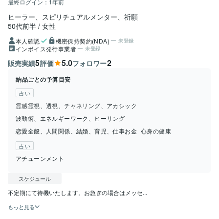
最終ログイン：
1年前
ヒーラー、スピリチュアルメンター、祈願
50代前半
女性
本人確認
機密保持契約(NDA)
未登録
インボイス発行事業者
未登録
5
5.0
2
販売実績
評価
フォロワー
納品ごとの予算目安
占い
霊感霊視、透視、チャネリング、アカシック
波動術、エネルギーワーク、ヒーリング
恋愛全般、人間関係、結婚、育児、仕事お金
心身の健康
占い
アチューンメント
スケジュール
不定期にて待機いたします。お急ぎの場合はメッセ...
もっと見る