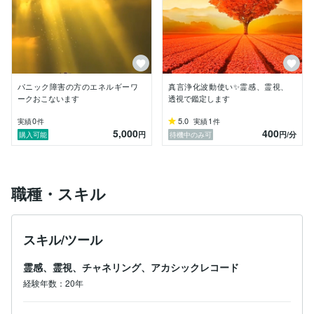
パニック障害の方のエネルギーワ
真言浄化波動使い✨霊感、霊視、
ークおこないます
透視で鑑定します
0
5.0
1
実績
件
実績
件
5,000
400
円
円
/分
購入可能
待機中のみ可
職種・スキル
スキル/ツール
霊感、霊視、チャネリング、アカシックレコード
経験年数：20年