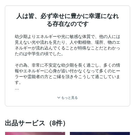
人は皆、必ず幸せに豊かに幸運になれ
る存在なのです
幼少期よりエネルギーや光に敏感な体質で、他の人には
見えない光や流れを見たり、人や動植物、場所、物のエ
ネルギーが流れ込んでくることが特殊なことだとわかっ
たのは中学生の頃でした。

その為、非常に不安定な幼少期を長く過ごし、多くの情
報やエネルギーに心身が追い付かなくなって多くのヒー
ラーや霊能者の方とご縁を頂き今こうして過ごしていま
す。

日頃これまでのリピーター様のみ鑑定やエネルギーワー
もっと見る
ク、波動術をおこなってきていますが、地球上がどんど
ん大きく変化してきており、来年の１２月に向かってい
ることから、日頃の鑑定やセッションの空いた時間で、
今回出品をおこなうことにしました。

出品サービス（8件）
-得意な占術-

霊感、霊視、透視、チャネリング、アカシックレコード