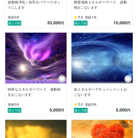
待機してまいります。

波動術浄化✨自宅をパワースポッ
願望成就エネルギーワーク、波動
トにします
術おこないます
お急ぎのかたはメッセージよりご連絡くださいませ。

0
5.0
1
実績
件
実績
件
すぐに返せない場合もございますが必ずご返信差し上げ
33,000
10,000
円
円
購入可能
購入可能
ます。
特殊なエネルギーワーク、波動術
各エネルギーアチューンメントお
をおこないます
こないます
0
5.0
3
実績
件
実績
件
5,000
5,000
円
円
購入可能
購入可能