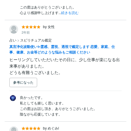
この度はありがとうございました。

心より感謝申し上げます...
続きを読む
by 女性
2年前
占い
>
スピリチュアル鑑定
真言浄化波動使い✨霊感、霊視、透視で鑑定します 恋愛、家庭、仕
事、健康、お金等どのような悩みもご相談ください
ヒーリングしていただいたその日に、少し仕事が楽になる出
来事がありました。

どうも有難うございました。
参考になった
良かったです。

私としても嬉しく思います。

この度はお話し頂き、ありがとうございました。

陰ながら応援しています。
by めぐみl