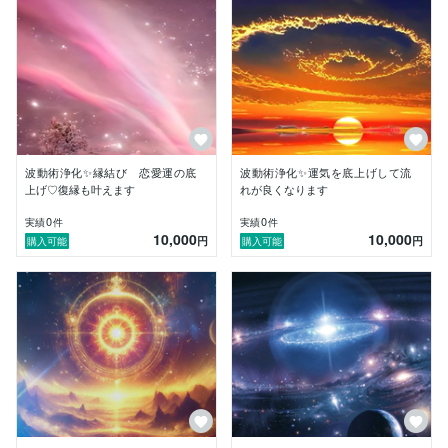
リーディング、複数ヒーリング、複数エネルギーワー
ク、願望成就波動術、波動上昇術、運気上昇術、スピリ
チュアルカウンセリング、アチューンメント。

その他多数ご希望に合わせて、どのような内容も可能。

-得意な相談内容-

恋愛全般、結婚、お金、仕事、家庭、人間関係、心身の
不調(目安：例　パニック障害１～３回程のエネルギー
ワークで改善の体感～最短３ヶ月、日々の原因不明の不
波動術浄化✨縁結び 恋愛運の底
波動術浄化✨運気を底上げして流
調や突発的な不調は１回～3回のエネルギーワークで改
上げ♡復縁も叶えます
れが良くなります
善)、ペット、夢透視、美容、ダイエット、運気上昇(１
回～３回で上限まで上昇)、開運指導、占い師育成な
0
0
実績
件
実績
件
10,000
10,000
ど。

円
円
購入可能
購入可能
私は波動やエネルギー、創造のエネルギー、光を自在に
使いこなします。波動の世界では何故の答えは瞬時にや
ってきます。緊急のメッセージはその都度、入ってきま
す。私と話をするだけで良いことがあった、状況が好転
した、というご報告を多く頂きます。

現在は個人のリピーター様のみの鑑定やエネルギーワー
クにより予約満了となることも多く時間の関係から、な
かなか待機が出来ないこともございますが、出来る限り