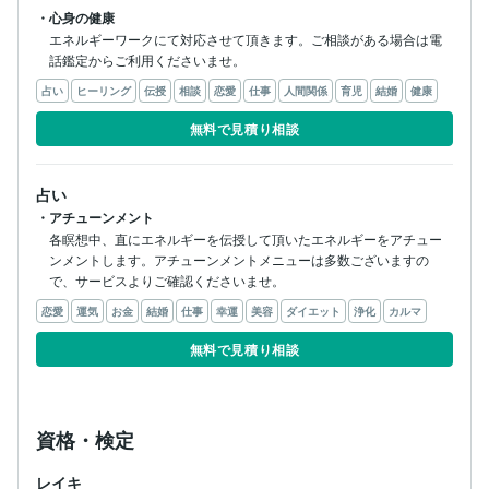
・心身の健康
エネルギーワークにて対応させて頂きます。ご相談がある場合は電
話鑑定からご利用くださいませ。
占い
ヒーリング
伝授
相談
恋愛
仕事
人間関係
育児
結婚
健康
無料で見積り相談
占い
・アチューンメント
各瞑想中、直にエネルギーを伝授して頂いたエネルギーをアチュー
ンメントします。アチューンメントメニューは多数ございますの
で、サービスよりご確認くださいませ。
恋愛
運気
お金
結婚
仕事
幸運
美容
ダイエット
浄化
カルマ
無料で見積り相談
資格・検定
レイキ