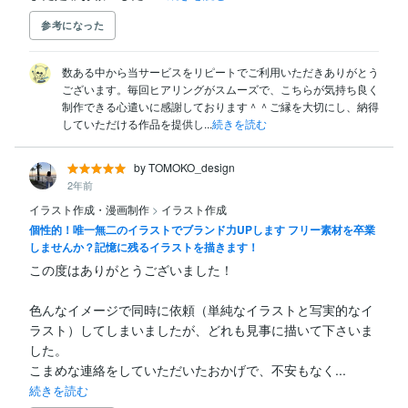
参考になった
数ある中から当サービスをリピートでご利用いただきありがとう
ございます。毎回ヒアリングがスムーズで、こちらが気持ち良く
制作できる心遣いに感謝しております＾＾ご縁を大切にし、納得
していただける作品を提供し...
続きを読む
by TOMOKO_design
2年前
イラスト作成・漫画制作
>
イラスト作成
個性的！唯一無二のイラストでブランド力UPします フリー素材を卒業
しませんか？記憶に残るイラストを描きます！
この度はありがとうございました！

色んなイメージで同時に依頼（単純なイラストと写実的なイ
ラスト）してしまいましたが、どれも見事に描いて下さいま
した。

こまめな連絡をしていただいたおかげで、不安もなく...
続きを読む