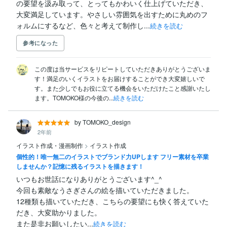
の要望を汲み取って、とってもかわいく仕上げていただき、
大変満足しています。やさしい雰囲気を出すために丸めのフ
ォルムにするなど、色々と考えて制作し...
続きを読む
参考になった
この度は当サービスをリピートしていただきありがとうございま
す！満足のいくイラストをお届けすることができ大変嬉しいで
す。また少しでもお役に立てる機会をいただけたこと感謝いたし
ます。TOMOKO様の今後の...
続きを読む
by TOMOKO_design
2年前
イラスト作成・漫画制作
>
イラスト作成
個性的！唯一無二のイラストでブランド力UPします フリー素材を卒業
しませんか？記憶に残るイラストを描きます！
いつもお世話になりありがとうございます^_^

今回も素敵なうさぎさんの絵を描いていただきました。

12種類も描いていただき、こちらの要望にも快く答えていた
だき、大変助かりました。

また是非お願いしたい...
続きを読む