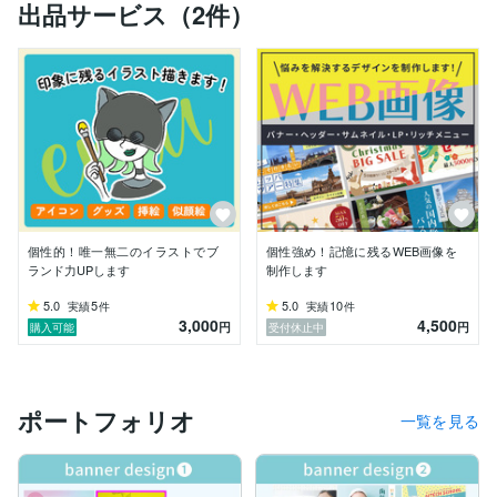
出品サービス（2件）
そんなお悩みを解決するデザインを一緒に制作させてい
ただきます！

より良いデザインをお届けするために、丁寧なやりとり
を心がけております。

デザインのイメージが固まっていない場合でも大丈夫で
す。

まずはお気軽にお問い合わせください♪

私は人に恵まれて生きてきました。

今まで出会ってくれた方々に感謝すると共に

当サービスをご覧いただいている方との出会いにも感謝
し

個性的！唯一無二のイラストでブ
個性強め！記憶に残るWEB画像を
デザインを通して、少しでもお客様の力になるお手伝い
ランド力UPします
制作します
させてください！

最後までしっかりサポートさせていただきますので、よ
5.0
5
5.0
10
実績
件
実績
件
3,000
4,500
ろしくお願いいたします。

円
円
購入可能
受付休止中
■Photoshopクリエイター能力認定試験スタンダード

■Illustratorクリエイター能力認定試験スタンダード

■Webクリエイター能力認定試験エキスパート

ポートフォリオ
一覧を見る
の資格を取得済みです。