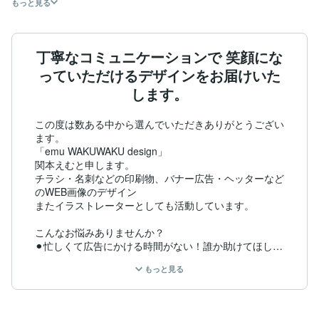
もっと見る
丁寧なコミュニケーションで 笑顔にな
っていただけるデザインをお届けいた
します。
この度は数ある中から選んでいただきありがとうござい
ます。

「emu WAKUWAKU design」

関本えむと申します。

チラシ・名刺などの印刷物、バナー広告・ヘッターなど
のWEB画像のデザイン

またイラストレーターとしても活動しています。

こんなお悩みありませんか？

⚫︎忙しくて広告にかける時間がない！誰か助けてほし
い！

もっと見る
⚫︎デザインのことはさっぱりわからない！

⚫︎広告を作ったは良いけど思ったような効果がないな

⚫︎オリジナルのイラストでブランド力UPしたい！
