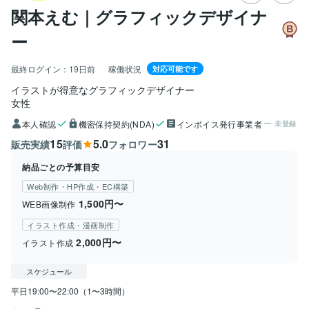
関本えむ｜グラフィックデザイナ
ー
最終ログイン：
19日前
稼働状況
対応可能です
イラストが得意なグラフィックデザイナー
女性
本人確認
機密保持契約(NDA)
インボイス発行事業者
未登録
15
5.0
31
販売実績
評価
フォロワー
納品ごとの予算目安
Web制作・HP作成・EC構築
1,500円〜
WEB画像制作
イラスト作成・漫画制作
2,000円〜
イラスト作成
スケジュール
平日19:00〜22:00（1〜3時間）