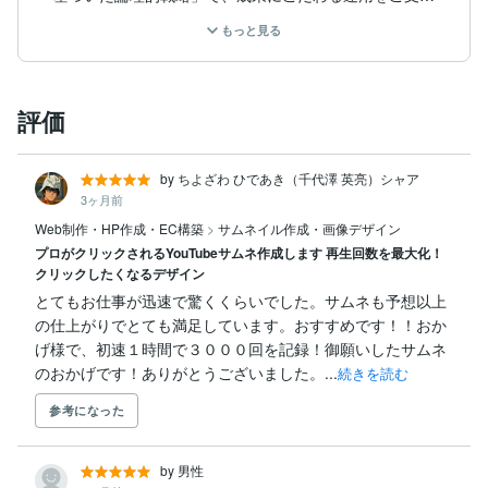
します。

もっと見る
【運用実績・強み】

YouTubeというプラットフォームの特性を熟知してお
り、立ち上げ初期のスピード感と、長期的な再生数維持
評価
の両立を得意としています。

■主な実績数値

by ちよざわ ひであき（千代澤 英亮）シャア
チャンネル開設後、わずか2週間で収益化達成

チャンネル登録者数 70,000人超

3ヶ月前
総再生回数 1,500万回超

Web制作・HP作成・EC構築
>
サムネイル作成・画像デザイン
プロがクリックされるYouTubeサムネ作成します 再生回数を最大化！
■対応ジャンル実績

クリックしたくなるデザイン
エンタメ系から解説・教育系まで、幅広いジャンルでの
とてもお仕事が迅速で驚くくらいでした。サムネも予想以上
運用経験がございます。

の仕上がりでとても満足しています。おすすめです！！おか
特定のジャンルしか伸ばせない偏ったノウハウではあり
ません。

げ様で、初速１時間で３０００回を記録！御願いしたサムネ
のおかげです！ありがとうございました。...
続きを読む
解説・教養系： 都市伝説 / 偉人解説 / 哲学解説 / 宇宙系
解説

参考になった
エンタメ・癒やし系： スピリチュアル / アウトドア / A
SMR

by 男性