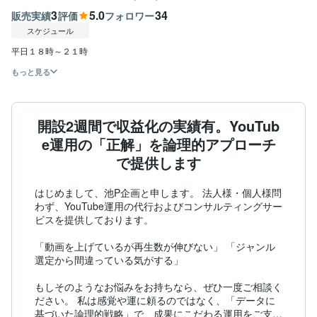
3
5.0
34
販売実績
評価
フォロワー
スケジュール
平日１８時～２１時
もっと見る
開設2週間で収益化の実績有。YouTub
e運用の「正解」を論理的アプローチ
で提供します
はじめまして、池P企画と申します。 法人様・個人様問
わず、YouTube運用の代行およびコンサルティングサー
ビスを提供しております。

「動画を上げているが再生数が伸びない」 「ジャンル
選定から間違っている気がする」

もしそのようなお悩みをお持ちなら、ぜひ一度ご相談く
ださい。 私は感覚や運に頼るのではなく、「データに
基づいた論理的戦略」で、成果にこだわる運用をご支援