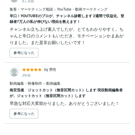
【池P企画の方針：論理で「間違い」を回避する】

6ヶ月前
集客・マーケティング相談
>
YouTube・動画マーケティング
YouTube運用はクリエイティブな領域のため、数学のよ
辛口！YOUTUBEのプロが、チャンネル診断します 2週間で収益化、登
うな「唯一の正解」はございません。 

録者7万人の私が伸びない理由を教えます！
しかし、避けるべき「明確な間違い」は存在します。

チャンネル立ち上げ素人でしたが、とてもわかりやすく。ち
私は「数字への執着」と、これまでの多岐にわたるジャ
ゃんと辛口のコメントもいただき、モチベーションかまあが
ンル運用で培った「論理」で、

りました。また是非お願いしたいです！
この“間違い”を徹底的に回避します。

参考になった
「なんとなく動画を作る」のではなく、 「なぜこの動
画が伸びるのか」

を言語化し、再現性のある運用を提供することをお約束
by 男性
します。

2年前
動画編集・映像制作
>
動画編集
【ご依頼いただくメリット】

格安迅速 ジェットカット（無音区間カット）します 現役動画編集者
最大のメリットは、法人やチームではなく”私自
が、ジェットカット（無音区間カット）します
身”が”直接”ご支援する点です。

早急な対応大変助かりました。ありがとうございました！
代理店や運用代行でよくあるお悩みとして、 

「契約後は、経験の浅い担当者に任せきりにされた」

参考になった
 「マニュアル通りの回答しか返ってこない」 

という声をよく耳にします。

池P企画では、1,500万回再生の経験を持つ私が、責任