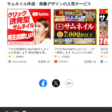
を持って直接対応します。 

サムネイル作成・画像デザインの人気サービス
外注先としてではなく、「貴社のWeb事業部のエー
ス」として、

熱量を持ってプロジェクトに参画させていただきます。

また、プロジェクトデータやノウハウは透明性高く共有
いたしますので、将来的な内製化をお考えの企業様も安
心してお任せください。

【こんな方にオススメ】

社内にYouTubeの専門知識を持つ担当者がいない

プロが効果的なYouTubeサムネイ
プロがYouTubeサムネイル・バナ
YouTu
ただ動画を投稿するだけでなく、確実に「数字」を作り
ルを作成します 再生回数を増や
ー制作します サムネイル7,000枚
でも作り
たい

す！クリックしたくなる！反応さ
以上制作のプロがデザイン
き可能！1
5.0
(3494)
5.0
(1262)
5.0
(75
様々なジャンルに対応できる、引き出しの多い運用者に
せるデザイン
料」
3,000
3,000
nico2 design
YUKI901
ムラマ
円
円
頼みたい

【最後に】 

最後までお読みいただきありがとうございます。

YouTubeは正しい戦略で継続すれば、必ず資産になりま
す。

まずは現状の課題や、目指したいゴールをお聞かせくだ
さい。 

「何から始めればいいかわからない」という段階でも構
いません。
