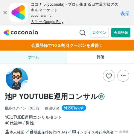
会員登録で10％割引クーポンを獲得！
ホーム
評価
池P YOUTUBE運用コンサル
最終ログイン：
3日前
稼働状況
対応可能です
YOUTUBE運用コンサルタント
40代後半
男性
本人確認
機密保持契約(NDA)
インボイス発行事業者
未登録