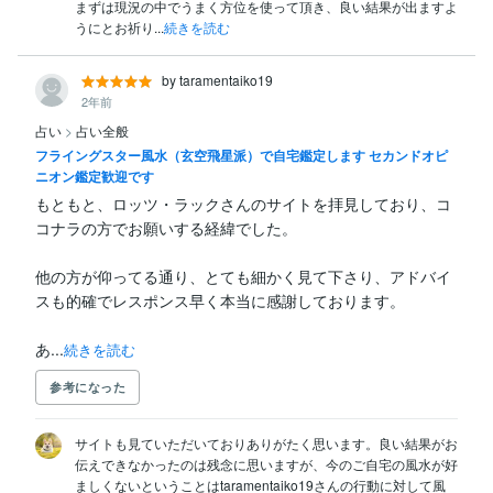
まずは現況の中でうまく方位を使って頂き、良い結果が出ますよ
うにとお祈り...
続きを読む
by taramentaiko19
2年前
占い
>
占い全般
フライングスター風水（玄空飛星派）で自宅鑑定します セカンドオピ
ニオン鑑定歓迎です
もともと、ロッツ・ラックさんのサイトを拝見しており、コ
コナラの方でお願いする経緯でした。

他の方が仰ってる通り、とても細かく見て下さり、アドバイ
スも的確でレスポンス早く本当に感謝しております。

あ...
続きを読む
参考になった
サイトも見ていただいておりありがたく思います。良い結果がお
伝えできなかったのは残念に思いますが、今のご自宅の風水が好
ましくないということはtaramentaiko19さんの行動に対して風