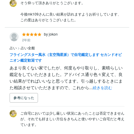
そう仰って頂きありがとうございます。

今後mk109さんに良い結果が訪れますようお祈りしています、
この度はありがとうございました。
by jokon
2年前
占い
>
占い全般
フライングスター風水（玄空飛星派）で自宅鑑定します セカンドオピ
ニオン鑑定歓迎です
あまり良くない家でしたが、何度もやり取りし、素晴らしい
鑑定をしていただきました。アドバイス通り色々変えて、良
い結果がでればいいなと思ってます。引っ越しするときにま
た相談させていただきますので、これから...
続きを読む
参考になった
ご自宅においては少し厳しい状況にあったことは否定できません
が、それでも好ましい方位をきちんと使いやすいご自宅だと考え
ています。
