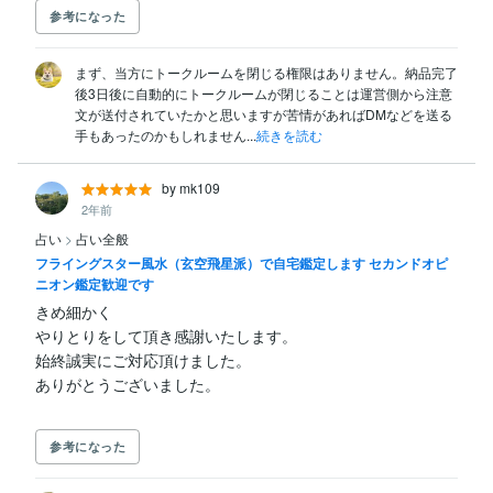
参考になった
まず、当方にトークルームを閉じる権限はありません。納品完了
後3日後に自動的にトークルームが閉じることは運営側から注意
文が送付されていたかと思いますが苦情があればDMなどを送る
手もあったのかもしれません...
続きを読む
by mk109
2年前
占い
>
占い全般
フライングスター風水（玄空飛星派）で自宅鑑定します セカンドオピ
ニオン鑑定歓迎です
きめ細かく

やりとりをして頂き感謝いたします。

始終誠実にご対応頂けました。

参考になった