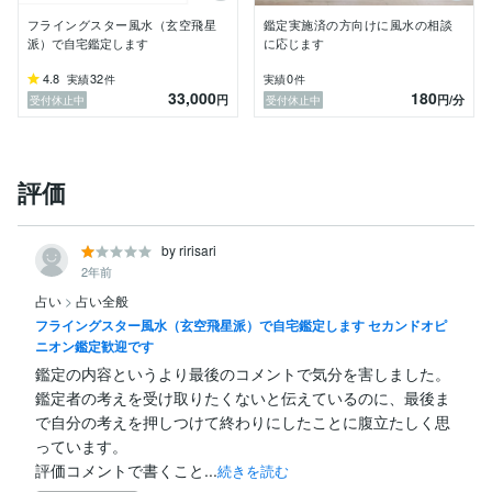
ちたような気がする、ストレスがかかる、、、そうした
フライングスター風水（玄空飛星
鑑定実施済の方向けに風水の相談
例は挙げればキリがありません。

派）で自宅鑑定します
に応じます
　そうした実体験が数多いからこそ理論を知らない方に
4.8
32
0
実績
件
実績
件
33,000
180
「風水」という思想があることが知られているわけで
円
円
/分
受付休止中
受付休止中
す。

　そして世界的に信頼のなされる風水とは「西に黄色の
カーテン」でもなければ「財布の買い替え時期」でも
評価
「お掃除」でも「ラッキーナンバー」でもありません
し、「北東、南西は一律に悪い」とするような理論は少
なくとも私が知る限り日本以外には存在しません。

by ririsari
2年前
　世界で認められる風水、フライングスター風水（玄空
占い
>
占い全般
飛星派風水）がどのようなものか体験していただけれ
フライングスター風水（玄空飛星派）で自宅鑑定します セカンドオピ
ば。

ニオン鑑定歓迎です
　なおそれらの理論についてはブログでもある程度の情
鑑定の内容というより最後のコメントで気分を害しました。

報は記載していますので見てみて頂ければ嬉しく思いま
鑑定者の考えを受け取りたくないと伝えているのに、最後ま
す。あなたの生活に良い影響を与えることができたらと
で自分の考えを押しつけて終わりにしたことに腹立たしく思
ても嬉しく思います。
っています。

評価コメントで書くこと...
続きを読む