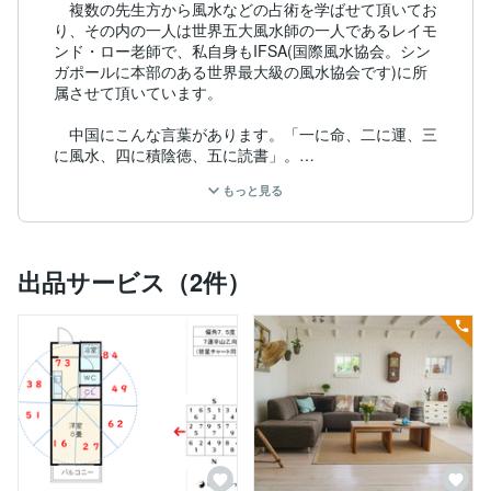
　複数の先生方から風水などの占術を学ばせて頂いてお
り、その内の一人は世界五大風水師の一人であるレイモ
ンド・ロー老師で、私自身もIFSA(国際風水協会。シン
ガポールに本部のある世界最大級の風水協会です)に所
属させて頂いています。

　中国にこんな言葉があります。「一に命、二に運、三
に風水、四に積陰徳、五に読書」。

もっと見る
　生まれ持った宿命の力はとても強いものですがそれだ
けですべてが決まるわけではもちろんなくて、それらを
変えうるのはその時々のタイミングであったり、その人
が生活を営む環境であったり、その人自身の行為、また
出品サービス（2件）
知識を得るための努力といったものであるということで
す。

　命や運という自分で変えることができないものを除け
ばその人が身を置く環境はその人の人生を最も強く変え
うるものだと考えられているということで、自分自身風
水を学んで、専門として扱う中で様々なケースを目にし
てきています。

　この家に住みだしてから収入が上がったような気がす
る、この家に住みだしてから調子が悪い、人間関係が落