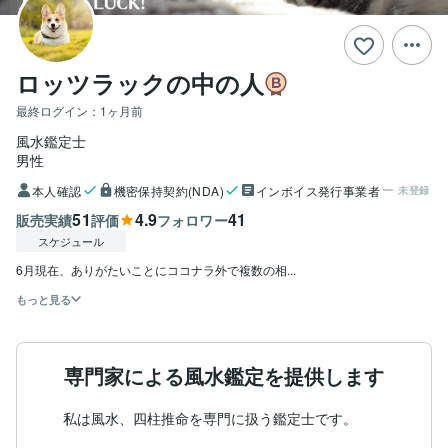
ロッツラックの中の人
最終ログイン：
1ヶ月前
風水鑑定士
男性
本人確認
機密保持契約(NDA)
インボイス発行事業者
未登録
51
4.9
41
販売実績
評価
フォロワー
スケジュール
6月現在、ありがたいことにココナラ外で複数の相...
もっと見る
専門家による風水鑑定を提供します
　私は風水、四柱推命を専門に扱う鑑定士です。
