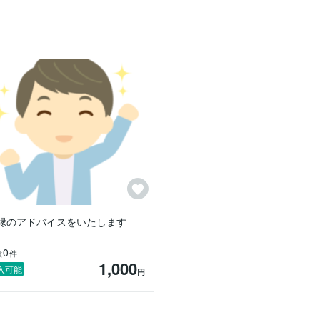
縁のアドバイスをいたします
0
績
件
1,000
入可能
円