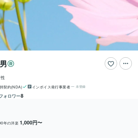
敗男
男性
持契約(NDA)
インボイス発行事業者
未登録
8
フォロワー
1,000円〜
90年の洋楽