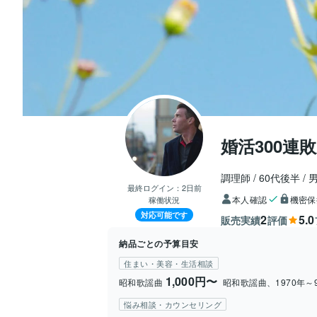
婚活300連
調理師
60代後半
最終ログイン：
2日前
本人確認
機密保
稼働状況
対応可能です
2
5.0
販売実績
評価
納品ごとの予算目安
住まい・美容・生活相談
1,000円〜
昭和歌謡曲
昭和歌謡曲、1970年～
悩み相談・カウンセリング