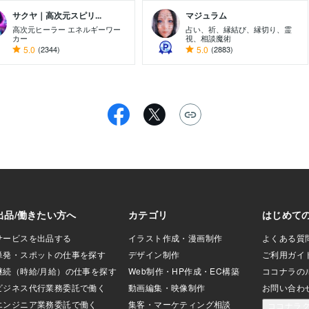
サクヤ｜高次元スピリ...
マジュラム
高次元ヒーラー エネルギーワー
占い、祈、縁結び、縁切り、霊
カー
視、相談魔術
5.0
(2344)
5.0
(2883)