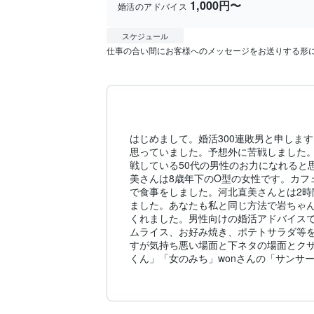
1,000円〜
婚活のアドバイス
スケジュール
仕事の合い間にお客様へのメッセージをお送りする形
はじめまして。婚活300連敗男と申しま
思っていました。予想外に苦戦しました
戦している50代の男性のお力になれると
美さんは8歳年下のO型の女性です。カ
で食事をしました。河北直美さんとは2
ました。あなたも私と同じ方法で岩ちゃ
くれました。男性向けの婚活アドバイス
ムライス、お好み焼き、ポテトサラダ等を
すが気持ち悪い場面と下ネタの場面とクサ
くん」「女のみち」wonさんの「サンサーラ」