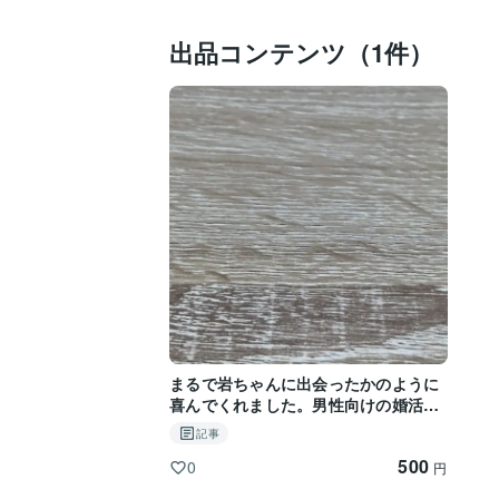
出品コンテンツ（1件）
まるで岩ちゃんに出会ったかのように
喜んでくれました。男性向けの婚活ア
ドバイスです。
記事
500
0
円