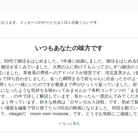
になります。メッセージのやりとりは１日１往復くらいです。
いつもあなたの味方です
す。50代で婚活をはじめました。1年後に結婚しました。婚活をはじめ
。婚活を甘くみていました。大勢の人に助けてもらって少しずつ婚活の
思いました。草食系の男性へのアドバイスが得意です。河北直美さん（
フェで待ち合わせしました。会った瞬間まるで岩ちゃんに出会ったかのよ
時間くらい一緒にいたのですが最後まで声がひっくり返っていました。岩
んになったような気持ちを味わってみませんか？有料コンテンツの「ま
です。」の中で詳しく解説しています。良かったら一度読んでみてくだ
よく作っています。好きな映画は「ロサンゼルス決戦」です。初めて観
い場面を編集で切り捨てたら100点の映画になりました。何回も観てい
visageの「moon over moscow」です。どうぞお気軽にご連絡
もっと見る