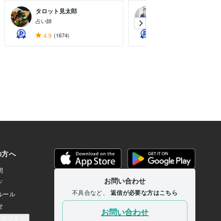
タロット見太郎
たいら建築相談所 省..
占い師
建築の省エネ計算の専門
4.9
(1674)
4.9
(37)