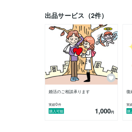
出品サービス（2件）
婚活のご相談承ります
復
0
実績
件
実
1,000
購入可能
購
円