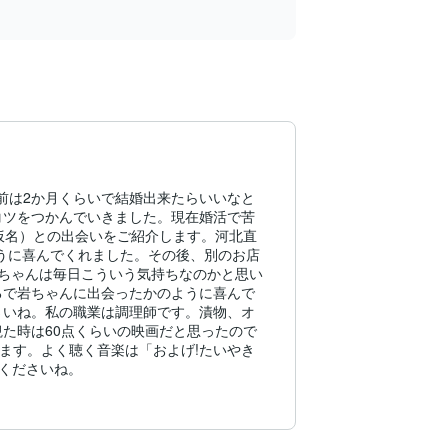
る前は2か月くらいで結婚出来たらいいなと
コツをつかんでいきました。現在婚活で苦
仮名）との出会いをご紹介します。河北直
うに喜んでくれました。その後、別のお店
ちゃんは毎日こういう気持ちなのかと思い
るで岩ちゃんに出会ったかのように喜んで
さいね。私の職業は調理師です。漬物、オ
た時は60点くらいの映画だと思ったので
ます。よく聴く音楽は「およげ!たいやき
してくださいね。