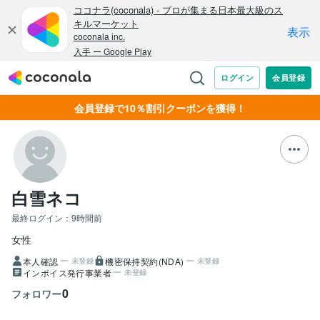
会員登録で10％割引クーポンを獲得！
白雪ネコ
最終ログイン：
9時間前
女性
本人確認
機密保持契約(NDA)
未登録
未登録
インボイス発行事業者
未登録
0
フォロワー