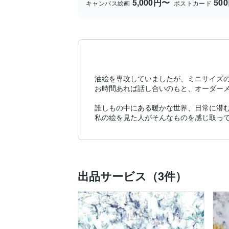
5,000円〜
50
キャンバス絵画
ポストカード
油絵を専攻していましたが、ミニサイズの
お時間あれば話し合いのもと、オーダーメ
誰しもの中にある暖かな世界、日常に潜む
私の絵を見た人がそんなものを感じ取っ
出品サービス（3件）