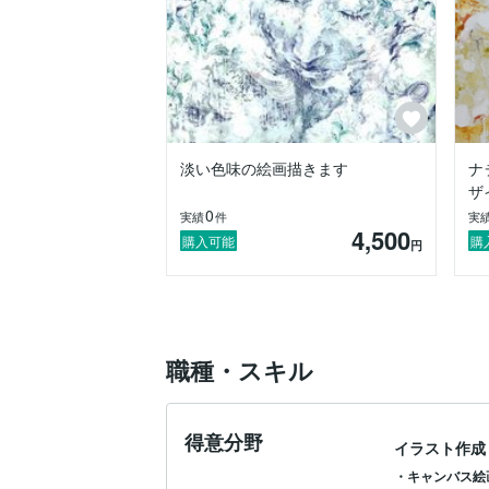
淡い色味の絵画描きます
ナ
ザ
0
実績
件
実
4,500
購入可能
購
円
職種・スキル
得意分野
イラスト作成
・キャンバス絵