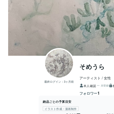
そめうら
アーティスト
女性
最終ログイン：
3ヶ月前
本人確認
未登録
1
フォロワー
納品ごとの予算目安
イラスト作成・漫画制作