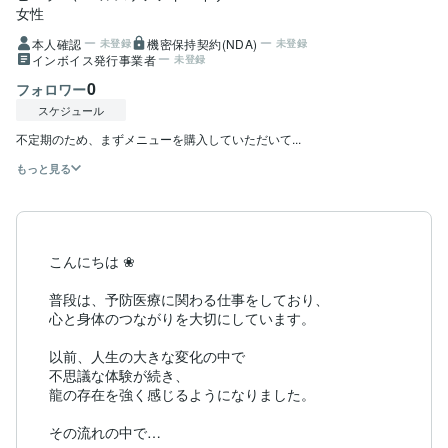
女性
本人確認
機密保持契約(NDA)
未登録
未登録
インボイス発行事業者
未登録
0
フォロワー
スケジュール
不定期のため、まずメニューを購入していただいて...
もっと見る
こんにちは ❀

普段は、予防医療に関わる仕事をしており、

心と身体のつながりを大切にしています。

以前、人生の大きな変化の中で

不思議な体験が続き、

龍の存在を強く感じるようになりました。

その流れの中で
