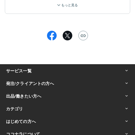
クンダリーニ覚醒を経験し、

もっと見る
エネルギーや感覚にとても敏感になり、

自然とヒーリングを行うようになりました ◌

今は、

前世から長くご縁のある金龍さんと、

生まれたての白龍ちゃんと共に、

心・身体・魂のバランスを整える

お手伝いをしています .｡.:*

金龍さんとは、

前世でもヒーリングを共に行っていたような感覚があ
り、

深い安心感と

静かなエネルギーに支えられながら

活動しています ☾

「なんとなくスッキリしない」

「迷いが多い」

「本来の感覚を取り戻したい」
