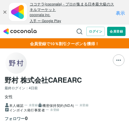
会員登録で10％割引クーポンを獲得！
野村 株式会社CAREARC
最終ログイン：
4日前
女性
本人確認
機密保持契約(NDA)
未登録
未登録
インボイス発行事業者
未登録
0
フォロワー