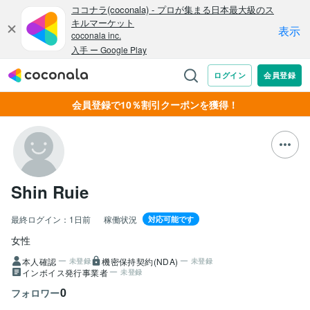
会員登録で10％割引クーポンを獲得！
Shin Ruie
最終ログイン：
1日前
稼働状況
対応可能です
女性
本人確認
機密保持契約(NDA)
未登録
未登録
インボイス発行事業者
未登録
0
フォロワー