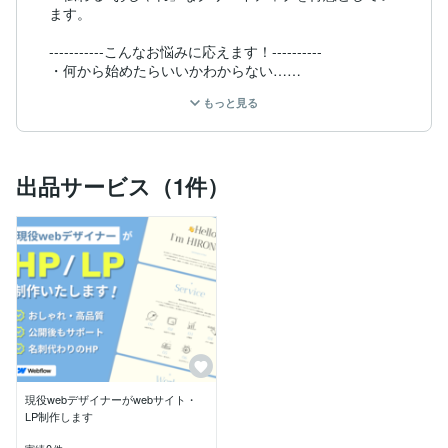
ます。

-----------こんなお悩みに応えます！----------

・何から始めたらいいかわからない…

・デザインのセンスに自信がない…

もっと見る
・サイトやLPを作りたいけど、時間がない…

わかりやすく、丁寧にサポートしますので、

Webがはじめての方も安心してご相談ください。

出品サービス（1件）
デザインも、文章も、ゼロからで大丈夫です。

あなたの「理想の世界観」や「こだわり」を大切にしな
がら、

一緒に、“あなたらしさ”が伝わる世界に一つだけのサイ
トを作りましょう^^

■ 実績例やサンプルはお気軽にお問合せください

■ 平日は基本的に24時間以内に返信しております
現役webデザイナーがwebサイト・
LP制作します