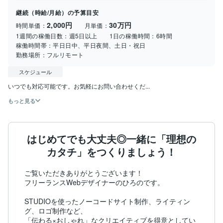
継続（時給/月給）の予算目安
2,000円
30万円
時間単価：
月単価：
1週間の稼働日数：
週5日以上
1日の稼働時間：
6時間
稼働時間帯：
平日日中、平日夜間、土日・祝日
勤務場所：
フルリモート
スケジュール
いつでも対応可能です。お気軽にお問い合わせくだ...
もっと見る
はじめてでも大丈夫◎一緒に「理想の
カタチ」をつくりましょう！
ご覧いただきありがとうございます！

フリーランスWebデザイナーのひろのです。

STUDIOを使ったノーコードサイト制作、ライティン
グ、ロゴ制作など、

「伝わる×おしゃれ」なクリエイティブを得意としてい