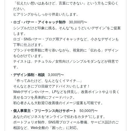
「伝えたい想いはあるけど、言葉にできない」という方もご安心く
ださい。

ヒアリングからしっかり伴走いたします。
・ロゴ・バナー・アイキャッチ制作
30,000円〜
シンプルだけど印象に残る。そんな“ちょうどいいデザイン”をご提案
します。

ロゴ・SNSバナー・ブログ用アイキャッチなど、小さなデザインも
丁寧に仕上げます。

ブランドや世界観に寄り添いながら、視覚的に「伝わる」デザイン
を心がけています。

テイストは、ナチュラル／女性向け／シンプルモダンなどが得意で
す。
・デザイン添削・相談
3,000円〜
「作ってみたけど、なんとなくイマイチ…」

そんなときにプロ目線でアドバイスいたします！

Webデザインやバナー、LPなどを拝見し、改善ポイントやより良く
見せるコツを具体的にフィードバック。

初心者さんも大歓迎◎改善後のイメージ提案も可能です。
・個人事業主・フリーランス向けサポート
50,000円〜
あなたのビジネスを“オンラインで伝わるカタチ”にします。

ポートフォリオ制作、SNS用プロフィール整備、サービス設計のご
相談など、Web全般の「困った」に対応。
