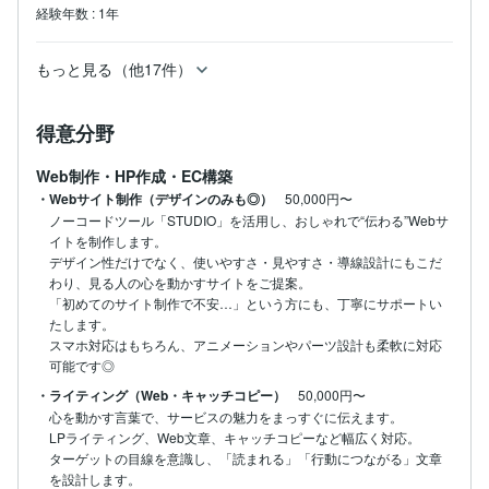
経験年数
:
1年
もっと見る（他17件）
得意分野
Web制作・HP作成・EC構築
・Webサイト制作（デザインのみも◎）
50,000円〜
ノーコードツール「STUDIO」を活用し、おしゃれで“伝わる”Webサ
イトを制作します。

デザイン性だけでなく、使いやすさ・見やすさ・導線設計にもこだ
わり、見る人の心を動かすサイトをご提案。

「初めてのサイト制作で不安…」という方にも、丁寧にサポートい
たします。

スマホ対応はもちろん、アニメーションやパーツ設計も柔軟に対応
可能です◎
・ライティング（Web・キャッチコピー）
50,000円〜
心を動かす言葉で、サービスの魅力をまっすぐに伝えます。

LPライティング、Web文章、キャッチコピーなど幅広く対応。

ターゲットの目線を意識し、「読まれる」「行動につながる」文章
を設計します。
