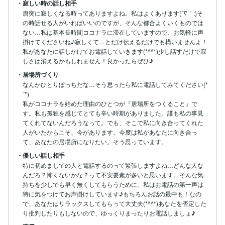
・寂しい時の話し相手
唐突に寂しくなる時ってありますよね。私はよくあります(´∇｀;)そ
の時話せる人がいればいいのですが、そんな都合よくいくものでは
ない…私は基本長時間ココナラに滞在していますので、お気軽に声
掛けてくださいね♪寂しくて…とだけ伝えるだけでも構いませんよ！
私があなたに話しかけてお電話していきます(*^^*)少し話すだけで寂
しさは消えるかもしれません！良かったらぜひ♪
・居場所づくり
なんかひとりぼっちだな…そう思ったら私に電話してみてください(*
¨*)

私がココナラを始めた理由のひとつが『居場所をつくること』で
す。私も孤独を感じてとても辛い時期がありました。誰も私の事見
てくれてないんだろうなって。でも、そこで私に向き合ってくれた
人がいたからこそ、今があります。今度は私があなたに向き合っ
て、あなたの居場所になりたい。そう思っています。
・優しい話し相手
特に初めましての人と電話するのって緊張しますよね…どんな人な
んだろ？怖くないかな？って不安要素が多いと思います。そんな気
持ちを少しでも早く無くしてもらうために、私はお電話の第一声は
特に気をつけてお声掛けしています♪もちろんお話の最中も！なの
で、あなたはリラックスしてもらって大丈夫(*^^*)あなたを否定した
り批判したりもしないので、ゆっくりまったりお電話しましょ♪