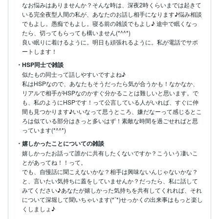
なお悩みはありませんか？そんな時は、深夜2時くらいまでは起きて
いる完全夜型人間の私が、あなたのお話し相手になります♪悩み相談
でもよし。愚痴でもよし。寝る前の雑談でもよし♪ 途中で眠くなっ
たら、切ってもらっても構いません(*^^*)

良い眠りに着けるように。明日も頑張れるように。私が電話でサポ
ートします！
・HSP同士で雑談
似たもの同士って話しやすいですよね♪

私はHSPなので、あなたもそうだったら気が合うかも！なかなか、
リアルで相手がHSPなのかすぐ分かることは難しいと思います。で
も、私のようにHSPです！って公言している人がいれば、すぐに仲
間も見つかります♪いいなって思うところ、嫌だなーって感じるとこ
ろは似ている部分はきっと多いはず！素敵な時間を過ごせればと思
っています(*^^*)
・嬉しかったことについての雑談
嬉しかったお話って誰かに共有したくないですか？こういう凄いこ
とがあってね！！って。

でも、自慢話に聞こえないかな？相手は興味ないんじゃないかな？
と、言いたい気持ちに蓋をしていませんか？だったら、私に話して
みてください♪あなたが嬉しかった気持ちを共有してくれれば、それ
について深堀して聞いちゃいます(*¨*)せっかくの出来事はもっと楽し
くしましょ♪