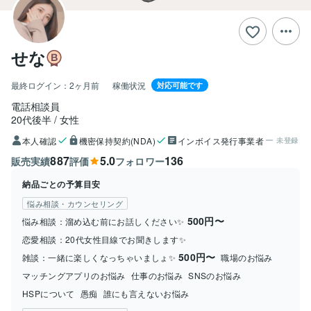
せな︎
最終ログイン：
2ヶ月前
稼働状況
対応可能です
電話相談員
20代後半
女性
本人確認
機密保持契約(NDA)
インボイス発行事業者
未登録
887
5.0
136
販売実績
評価
フォロワー
納品ごとの予算目安
悩み相談・カウンセリング
500円〜
悩み相談：溜め込む前にお話しください‪✨
恋愛相談：20代女性目線でお聞きします✨
500円〜
雑談：一緒に楽しくなっちゃいましょ✨
職場のお悩み
マッチングアプリのお悩み
仕事のお悩み
SNSのお悩み
HSPについて
愚痴
誰にも言えないお悩み