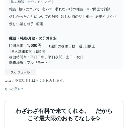
悩み相談・カウンセリング
雑談
趣味について
恋バナ
眠れない時の雑談
HSP同士で雑談
嬉しかったことについての雑談
寂しい時の話し相手
居場所づくり
優しい話し相手
暇電
継続（時給/月給）の予算目安
1,000円
時間単価：
1週間の稼働日数：
週5日以上
1日の稼働時間：
8時間
稼働時間帯：
平日日中、平日夜間、土日・祝日
勤務場所：
フルリモート
スケジュール
ココナラ電話をしばらくお休みします。
もっと見る
わざわざ有料で来てくれる。 だから
こそ最大限のおもてなしを✨