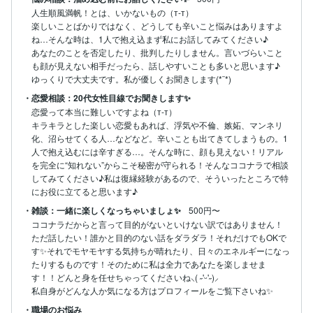
人生順風満帆！とは、いかないもの（т-т）

楽しいことばかりではなく、どうしても辛いこと悩みはありますよ
ね…そんな時は、1人で抱え込まず私にお話してみてください♪

あなたのことを否定したり、批判したりしません。言いづらいこと
も顔が見えない相手だったら、話しやすいことも多いと思います♪

ゆっくりで大丈夫です。私が優しくお聞きします(*¨*)
・恋愛相談：20代女性目線でお聞きします✨
恋愛って本当に難しいですよね（т-т）

キラキラとした楽しい恋愛もあれば、浮気や不倫、嫉妬、マンネリ
化、沼らせてくる人…などなど。辛いことも出てきてしまうもの。1
人で抱え込むには辛すぎる…。そんな時に、顔も見えない！リアル
を完全に“知れない”からこそ秘密が守られる！そんなココナラで相談
してみてください♪私は復縁経験があるので、そういったところで特
にお役に立てると思います♪
・雑談：一緒に楽しくなっちゃいましょ✨
500円〜
ココナラだからと言って目的がないといけない訳ではありません！
ただ話したい！誰かと目的のない話をダラダラ！それだけでもOKで
す✨それでモヤモヤする気持ちが晴れたり、日々のエネルギーになっ
たりするものです！そのために私は全力であなたを楽しませま
す！！どんと身を任せちゃってくださいね‪⸜( ˶'ᵕ'˶)⸝

私自身がどんな人か気になる方はプロフィールをご覧下さいね✨
・職場のお悩み