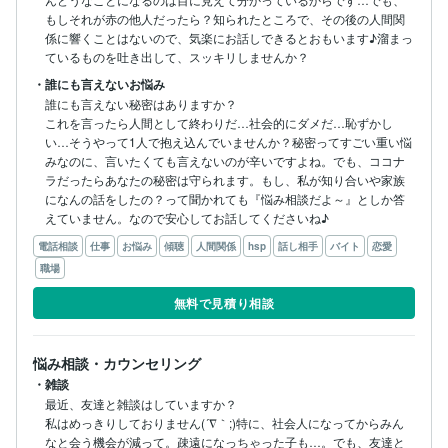
もしそれが赤の他人だったら？知られたところで、その後の人間関
係に響くことはないので、気楽にお話しできるとおもいます♪溜まっ
ているものを吐き出して、スッキリしませんか？
・誰にも言えないお悩み
誰にも言えない秘密はありますか？

これを言ったら人間として終わりだ…社会的にダメだ…恥ずかし
い…そうやって1人で抱え込んでいませんか？秘密ってすごい重い悩
みなのに、言いたくても言えないのが辛いですよね。でも、ココナ
ラだったらあなたの秘密は守られます。もし、私が知り合いや家族
になんの話をしたの？って聞かれても『悩み相談だよ～』としか答
えていません。なので安心してお話してくださいね♪
電話相談
仕事
お悩み
傾聴
人間関係
hsp
話し相手
バイト
恋愛
職場
無料で見積り相談
悩み相談・カウンセリング
・雑談
最近、友達と雑談はしていますか？

私はめっきりしておりません(´∇｀;)特に、社会人になってからみん
なと会う機会が減って。疎遠になっちゃった子も…。でも、友達と