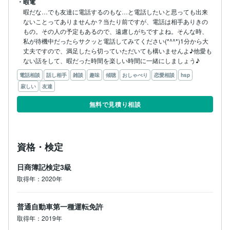
・暇電
暇だな…でも友達に電話するのもな…と電話したいと思っても出来
ないことってありませんか？当たり前ですが、電話は相手ありきの
もの。その人の予定もあるので、遠慮しがちですよね。そんな時、
私が待機中だったらサクッと電話してみてください(*^^*)1分から大
丈夫ですので、満足したら切っていただいても構いませんよ♪他愛も
ない話をして、暇だった時間を楽しい時間に一緒にしましょう♪
電話相談
話し相手
雑談
趣味
傾聴
おしゃべり
恋愛相談
hsp
寂しい
友達
無料で見積り相談
資格・検定
日商簿記検定3級
取得年：2020年
普通自動車第一種運転免許
取得年：2019年