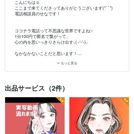
こんにちは☺️

ここまで来てくださってありがとうございます(*´ `*)

電話相談員のせなです！

ココナラ電話って不思議な世界ですよね✨

1分100円で匿名で繋がって、

心の内を思いっきりさらけ出す‪⸜( ˶'ᵕ'˶)⸝

なかなかないことだと思います！

もっと見る
でも、ぶっちゃけますと

今って匿名で繋がれる無料のアプリ

たくさんあるじゃないですか！

出品サービス（2件）
正直、暇つぶしだったら

それで事足りると思います…！！

私が言うことではないですが(￣▽￣;)

だって無料ですよ！！笑

そりゃそっちがいいでしょ！！笑
