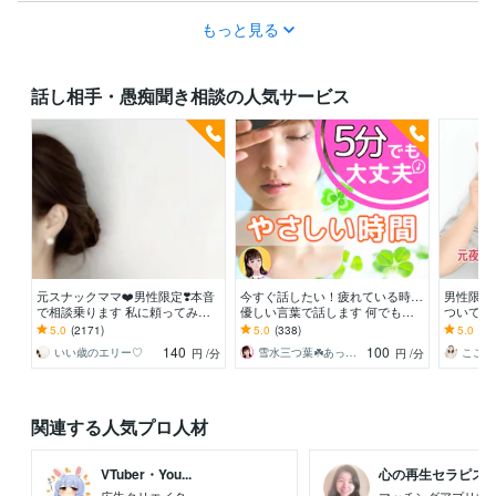
もっと見る
話し相手・愚痴聞き相談の人気サービス
元スナックママ❤️男性限定❣️本音
今すぐ話したい！疲れている時…
男性限定
で相談乗ります 私に頼ってみま
優しい言葉で話します 何でもど
ついて聴
せんか❤️ 味方になります。
うぞ✨愚痴/恋愛♡/雑談/寂しい/モ
きな趣味
5.0
(2171)
5.0
(338)
5.0
(63
ヤモヤ/楽しい♪
ʕ•ᴥ•ʔ
140
100
いい歳のエリー♡
雪水三つ葉☘️あったかコミュニケーション
こころ
円
/分
円
/分
関連する人気プロ人材
VTuber・You...
心の再生セラピスト 