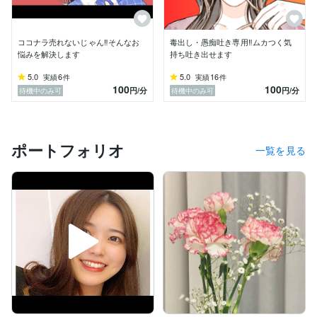
それでもココナラに来てくれる人は

私たちに価値があると思って

ココナラ売れないじゃん‼️そんなお
毒出し・愚痴吐き専用‼️ムカつく気
あなたの大切なお金と時間を費やしてくださる。

悩みを解決します
持ち吐き出せます
そんなありがたいことはありません！！！

5.0
6
5.0
16
実績
件
実績
件
100
100
円
/分
円
/分
待機中のみ可
待機中のみ可
だったらココナラのお電話では

あなたが主役で

あなたが望む時間を提供したい✨

私はそう思っています‪( *´꒳`*)

ポートフォリオ
一覧を見る
⋆ ✩ ⋆ ┄ ⋆ ✩ ⋆ ┄ ⋆ ✩ ⋆ ┄ ⋆ ✩ ⋆ ┄ ⋆ ✩ ⋆

✿私の雰囲気・性格✿

性格はのんびりマイペースで、

人間関係は深く狭くのタイプ

キラキラしているってより、内向的な方

でも、隠し味くらいの刺激は欲しいというHSS型HSPで
す( *´꒳`*)
