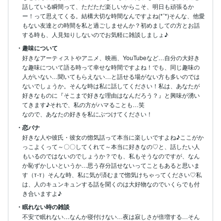
話している瞬間って、ただただ楽しいからこそ、明日も頑張るか
ー！って思えてくる。結構大切な時間なんですよね(*¨*)そんな、他愛
もない友達との時間を私と過ごしませんか？初めましての方とお話
する時も、人見知りしないのでお気軽に雑談しましょ♪
・趣味について
好きなアーティストやアニメ、映画、YouTubeなど…自分の大好き
な趣味について語る時って幸せな時間ですよね！でも、同じ趣味の
人がいない…聞いてもらえない…と話せる場がない方も多いのでは
ないでしょうか。そんな時は私に話してください！私は、あなたが
好きなものに『そこまで好きな理由はなんだろう？』と興味が湧い
てきます♪それで、私の方がハマることも…笑

なので、あなたの好きを私にぶつけてください！
・恋バナ
好きな人や彼氏・彼女の惚気話って本当に楽しいですよね♪ここがか
っこよくって～〇〇してくれて～本当に好きなの♡と、話したい人
もいるのではないのでしょうか？でも、私もそうなのですが、なん
か恥ずかしいというか…思う存分話せないってこともあると思いま
す（т-т）そんな時、私に気が済むまで惚気けちゃってください♡私
は、人のキュンキュンする話を聞くのは大好物なのでいくらでも付
き合いますよ♪
・眠れない時の雑談
不安で眠れない…なんか寝付けない…夜は寂しさが倍増する…そん