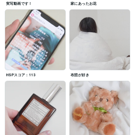
実写動画です！
家にあったお花
雰囲気は実写動画見ていただければ、

すぐわかるかと思います！

その他の特徴は下に書いておきますね！

・興味あるものには熱量がすごい

・うつ病、不眠症を経験

・恋愛には積極的なタイプ

⋆ ✩ ⋆ ┄ ⋆ ✩ ⋆ ┄ ⋆ ✩ ⋆ ┄ ⋆ ✩ ⋆ ┄ ⋆ ✩ ⋆

HSPスコア：113
布団が好き
✿プロフィール✿

名前：せな

年齢：20代

身長：160

結婚歴：未婚

好きな食べ物：焼肉

嫌いな食べ物：セロリとか変化球の味がする野菜

好きなこと：アニメを見ること、片付け

嫌いなこと：運動、早起き
