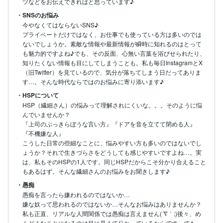
ツなどをお伝えできればと思っています♪
・SNSのお悩み
今やなくてはならないSNS♪

プライベートだけではなく、お仕事でも使っている方は多いのでは
ないでしょうか。素敵な情報や最新情報が瞬時に知れるのはとって
も魅力的ですよね♪でも、その反面、心無い言葉を浴びせられたり、
知りたくない情報も目にしてしまうことも。私も毎日InstagramとX
（旧Twitter）を見ているので、気分が落ちてしまう日だってありま
す…。そんな時代ならではのお悩みに寄り添います♪
・HSPについて
HSP（繊細さん）の悩みって理解されにくいな。。。そのように悩
んでいませんか？

『上司のぶっきらぼうな言い方』『ドアを音を立てて閉める人』
『不機嫌な人』

こうした日常の些細なことに、悩みやすい方も多いのではないでし
ょうか？それで生きづらさをどうしても感じやすいですよね…。実
は、私もそのHSPの1人です。同じHSPだからこそ分かり合えること
もあるはず。そんな繊細さんのお悩みをお聞きします♪
・愚痴
愚痴を言ったら嫌われるのではないか…

嫌な奴って思われるのではないか…そんなお悩みはありませんか？
私も正直、リアルな人間関係では愚痴は言えません(´∇｀;)後々、め
んどうなことになるのは目に見えて分かっているからです…でも、