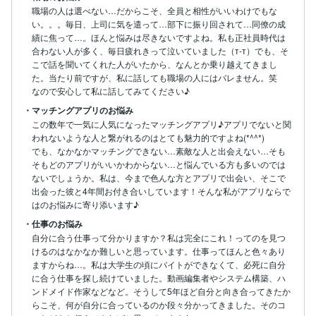
職場の人は選べない…だからこそ、全員と相性がいいわけでもな
い。。。毎日、上司に気を遣って…部下に振り回されて…同僚の成
績に焦って…。ほんと悩みは尽きないですよね。私も正社員時代は
合わない人が多く、毎日疲れきって泣いていました（т-т）でも、そ
こで話を聞いてくれた人がいたから、なんとか乗り越えてきまし
た。当たり前ですが、私に話しても職場の人にはバレません。笑

なので安心して私に話してみてください♪
・マッチングアプリのお悩み
この数年で一気に人気になったマッチングアプリ♪アプリでないと関
われないような人と繋がれるのはとても魅力的ですよね(*^^*)

でも、なかなかマッチングできない…素敵な人と出会えない…そも
そもどのアプリがいいかわからない…と悩んでいる方も多いのでは
ないでしょうか。私は、今まで色んな方とアプリで出会い、そこで
出会った彼と4年間お付き合いしています！そんな私がアプリならで
はのお悩みに寄り添います♪
・仕事のお悩み
自分に合う仕事って分かりますか？私は完全にこれ！ってのを見つ
けるのはなかなか難しいと思っています。仕事ってほんと色々あり
ますからね…。私は大学生の頃にバイトができなくて、必死に自分
に合う仕事を探し続けていました。動画編集者やシステム構築、ハ
ンドメイド作家などなど。そうして5年ほど自分と向き合ってきたか
らこそ、何が自分に合っているのか段々分かってきました。そのコ