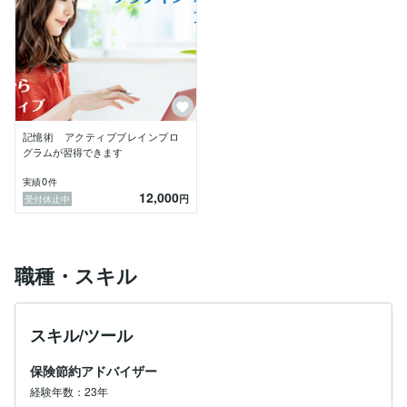
記憶術 アクティブブレインプロ
グラムが習得できます
0
実績
件
12,000
円
受付休止中
職種・スキル
スキル/ツール
保険節約アドバイザー
経験年数：23年