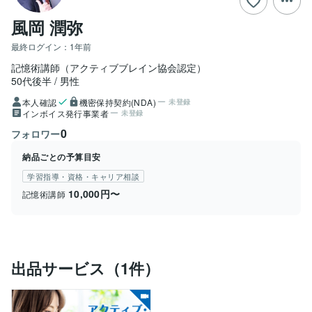
風岡 潤弥
最終ログイン：
1年前
記憶術講師（アクティブブレイン協会認定）
50代後半
男性
本人確認
機密保持契約(NDA)
未登録
インボイス発行事業者
未登録
0
フォロワー
納品ごとの予算目安
学習指導・資格・キャリア相談
10,000円〜
記憶術講師
出品サービス（1件）