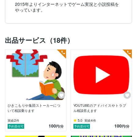
2015年よりインターネットでゲーム実況と小説投稿を
やっています。
出品サービス（18件）
ひきこもりや集団ストーカーにつ
YOUTUBEのアドバイスやトラブ
いて相談乗ります
ル相談答えます
2
5.0
4
実績
件
実績
件
100
100
円
/分
円
/分
予約受付可
予約受付可