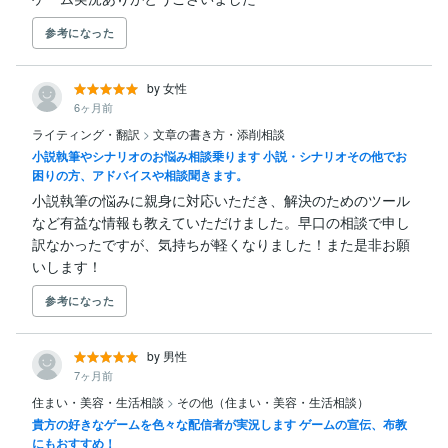
参考になった
by 女性
6ヶ月前
ライティング・翻訳
>
文章の書き方・添削相談
小説執筆やシナリオのお悩み相談乗ります 小説・シナリオその他でお
困りの方、アドバイスや相談聞きます。
小説執筆の悩みに親身に対応いただき、解決のためのツール
など有益な情報も教えていただけました。早口の相談で申し
訳なかったですが、気持ちが軽くなりました！また是非お願
いします！
参考になった
by 男性
7ヶ月前
住まい・美容・生活相談
>
その他（住まい・美容・生活相談）
貴方の好きなゲームを色々な配信者が実況します ゲームの宣伝、布教
にもおすすめ！