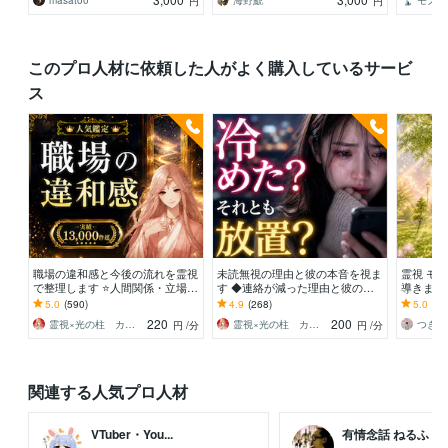
masato0
海野鯱
モノく
円
円
このプロ人材に依頼した人がよく購入しているサービ
ス
職場の違和感と今後の流れを霊視
未読無視の理由と彼の本音を視ま
霊視 モヤモヤする心に寄り添い
で整理します ⭐人間関係・立場・
す ◆連絡が減った理由と彼の本
導きます
組織の流れを霊視で明らかにしま
音を読み解きます
必要なメ
5.0
(590)
4.9
(268)
5.0
(14
す
す。
220
200
霊視×光の柱 カルマ先生
霊視×光の柱 カルマ先生
円
/分
円
/分
関連する人気プロ人材
VTuber・You...
有情念話 ねるふ ..