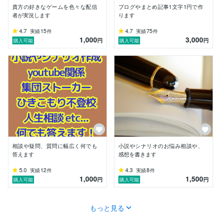
貴方の好きなゲームを色々な配信
ブログやまとめ記事1文字1円で作
者が実況します
ります
4.7
15
4.7
75
実績
件
実績
件
1,000
3,000
円
円
購入可能
購入可能
相談や疑問、質問に幅広く何でも
小説やシナリオのお悩み相談や、
答えます
感想を書きます
5.0
12
4.3
8
実績
件
実績
件
1,000
1,500
円
円
購入可能
購入可能
もっと見る