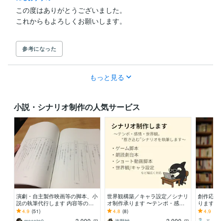
この度はありがとうございました。

参考になった
もっと見る
小説・シナリオ制作の人気サービス
演劇・自主製作映画等の脚本、小
世界観構築／キャラ設定／シナリ
創作応援
説の執筆代行します 内容等の希
オ制作承ります 〜テンポ・感
ります 
望、演目時間や納期など柔軟に相
情・世界観。惹き込むシナリオを
方に迷っ
4.9
(51)
4.8
(8)
4.9
(65
談応じます。
執筆します〜
3,000
3,000