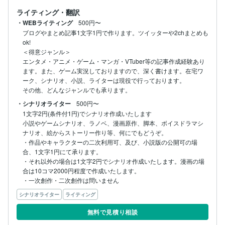
ライティング・翻訳
・WEBライティング
500円〜
ブログやまとめ記事1文字1円で作ります。ツイッターや2chまとめも
ok!

＜得意ジャンル＞

エンタメ・アニメ・ゲーム・マンガ・VTuber等の記事作成経験あり
ます。また、ゲーム実況しておりますので、深く書けます。在宅ワ
ーク、シナリオ、小説、ライターは現役で行っております。

・シナリオライター
500円〜
1文字2円(条件付1円)でシナリオ作成いたします

小説やゲームシナリオ、ラノベ、漫画原作、脚本、ボイスドラマシ
ナリオ、絵からストーリー作り等、何にでもどうぞ。

・作品やキャラクターの二次利用可、及び、小説版の公開可の場
合、1文字1円にて承ります。

・それ以外の場合は1文字2円でシナリオ作成いたします。漫画の場
合は10コマ2000円程度で作成いたします。

・一次創作・二次創作は問いません
シナリオライター
ライティング
無料で見積り相談