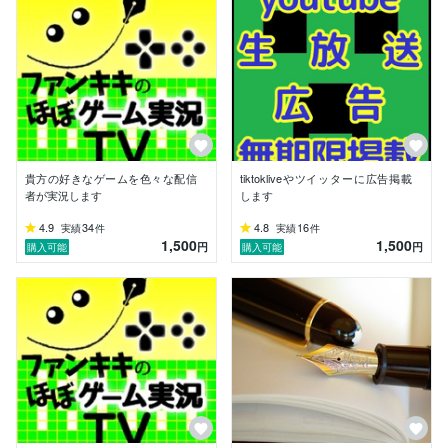
貴方の好きなゲームを色々な配信
tiktokliveやツイッターに広告掲載
者が実況します
します
4.9
34
4.8
16
実績
件
実績
件
1,500
1,500
円
円
購入可能
購入可能