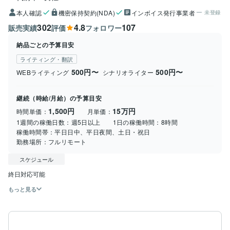
本人確認
機密保持契約(NDA)
インボイス発行事業者
未登録
302
4.8
107
販売実績
評価
フォロワー
納品ごとの予算目安
ライティング・翻訳
500円〜
500円〜
WEBライティング
シナリオライター
継続（時給/月給）の予算目安
1,500円
15万円
時間単価：
月単価：
1週間の稼働日数：
週5日以上
1日の稼働時間：
8時間
稼働時間帯：
平日日中、平日夜間、土日・祝日
勤務場所：
フルリモート
スケジュール
もっと見る